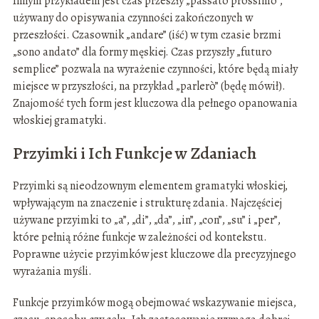
Innym przykładem jest czas przeszły „passato prossimo”,
używany do opisywania czynności zakończonych w
przeszłości. Czasownik „andare” (iść) w tym czasie brzmi
„sono andato” dla formy męskiej. Czas przyszły „futuro
semplice” pozwala na wyrażenie czynności, które będą miały
miejsce w przyszłości, na przykład „parlerò” (będę mówił).
Znajomość tych form jest kluczowa dla pełnego opanowania
włoskiej gramatyki.
Przyimki i Ich Funkcje w Zdaniach
Przyimki są nieodzownym elementem gramatyki włoskiej,
wpływającym na znaczenie i strukturę zdania. Najczęściej
używane przyimki to „a”, „di”, „da”, „in”, „con”, „su” i „per”,
które pełnią różne funkcje w zależności od kontekstu.
Poprawne użycie przyimków jest kluczowe dla precyzyjnego
wyrażania myśli.
Funkcje przyimków mogą obejmować wskazywanie miejsca,