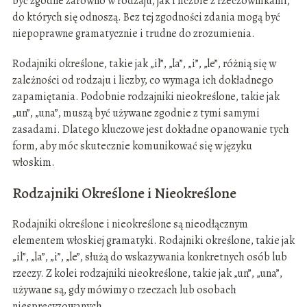
być zgodne zarówno w rodzaju, jak i liczbie z rzeczownikami,
do których się odnoszą. Bez tej zgodności zdania mogą być
niepoprawne gramatycznie i trudne do zrozumienia.
Rodajniki określone, takie jak „il”, „la”, „i”, „le”, różnią się w
zależności od rodzaju i liczby, co wymaga ich dokładnego
zapamiętania. Podobnie rodzajniki nieokreślone, takie jak
„un”, „una”, muszą być używane zgodnie z tymi samymi
zasadami. Dlatego kluczowe jest dokładne opanowanie tych
form, aby móc skutecznie komunikować się w języku
włoskim.
Rodzajniki Określone i Nieokreślone
Rodajniki określone i nieokreślone są nieodłącznym
elementem włoskiej gramatyki. Rodajniki określone, takie jak
„il”, „la”, „i”, „le”, służą do wskazywania konkretnych osób lub
rzeczy. Z kolei rodzajniki nieokreślone, takie jak „un”, „una”,
używane są, gdy mówimy o rzeczach lub osobach
niesprecyzowanych.