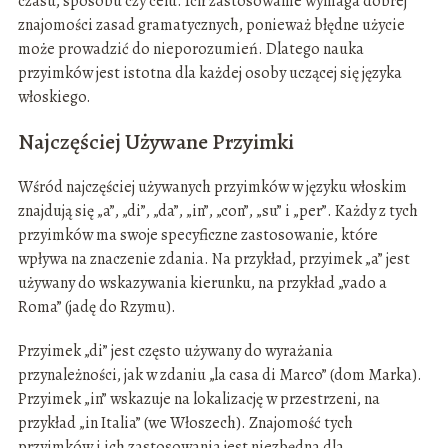
czasu, sposobu czy celu. Ich zastosowanie wymaga dobrej
znajomości zasad gramatycznych, ponieważ błędne użycie
może prowadzić do nieporozumień. Dlatego nauka
przyimków jest istotna dla każdej osoby uczącej się języka
włoskiego.
Najczęściej Używane Przyimki
Wśród najczęściej używanych przyimków w języku włoskim
znajdują się „a”, „di”, „da”, „in”, „con”, „su” i „per”. Każdy z tych
przyimków ma swoje specyficzne zastosowanie, które
wpływa na znaczenie zdania. Na przykład, przyimek „a” jest
używany do wskazywania kierunku, na przykład „vado a
Roma” (jadę do Rzymu).
Przyimek „di” jest często używany do wyrażania
przynależności, jak w zdaniu „la casa di Marco” (dom Marka).
Przyimek „in” wskazuje na lokalizację w przestrzeni, na
przykład „in Italia” (we Włoszech). Znajomość tych
przyimków i ich zastosowania jest niezbędna dla