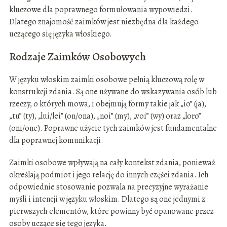
kluczowe dla poprawnego formułowania wypowiedzi.
Dlatego znajomość zaimków jest niezbędna dla każdego
uczącego się języka włoskiego.
Rodzaje Zaimków Osobowych
W języku włoskim zaimki osobowe pełnią kluczową rolę w
konstrukcji zdania. Są one używane do wskazywania osób lub
rzeczy, o których mowa, i obejmują formy takie jak „io” (ja),
„tu” (ty), „lui/lei” (on/ona), „noi” (my), „voi” (wy) oraz „loro”
(oni/one). Poprawne użycie tych zaimków jest fundamentalne
dla poprawnej komunikacji.
Zaimki osobowe wpływają na cały kontekst zdania, ponieważ
określają podmiot i jego relację do innych części zdania. Ich
odpowiednie stosowanie pozwala na precyzyjne wyrażanie
myśli i intencji w języku włoskim. Dlatego są one jednymi z
pierwszych elementów, które powinny być opanowane przez
osoby uczące się tego języka.