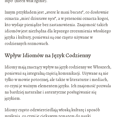
lupo” (niech wilk zginie).
Innym przykładem jest „avere le mani bucate”, co dosłownie
oznacza „mieć dziurawe ręce”, a w przenośni oznacza kogoś,
kto wydaje pieniądze bez zastanowienia. Znajomość takich
idiomów jest niezbędna dla lepszego zrozumienia włoskiego
języka i kultury, ponieważ są one często używane w
codziennych rozmowach.
Wpływ Idiomów na Język Codzienny
Idiomy mają znaczący wpływ na język codzienny we Włoszech,
ponieważ są integralną częścią komunikacji. Używane są nie
tylko w mowie potocznej, ale także w literaturze i mediach,
co czyni je ważnym elementem języka. Ich znajomość pozwala
na bardziej naturalne i autentyczne posługiwanie się
językiem.
Idiomy często odzwierciedlają włoską kulturę i sposób
myślenia, co czyni je ciekawym tematem do nauki.