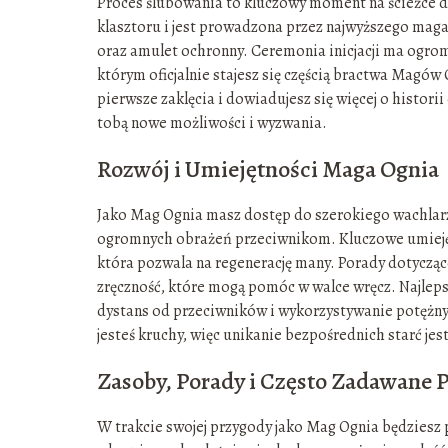
Proces ślubowania to kluczowy moment na ścieżce d
klasztoru i jest prowadzona przez najwyższego maga.
oraz amulet ochronny. Ceremonia inicjacji ma ogrom
którym oficjalnie stajesz się częścią bractwa Magó
pierwsze zaklęcia i dowiadujesz się więcej o histor
tobą nowe możliwości i wyzwania.
Rozwój i Umiejętności Maga Ognia
Jako Mag Ognia masz dostęp do szerokiego wachlarz
ogromnych obrażeń przeciwnikom. Kluczowe umiejętno
która pozwala na regenerację many. Porady dotycząc
zręczność, które mogą pomóc w walce wręcz. Najlepsz
dystans od przeciwników i wykorzystywanie potężnych
jesteś kruchy, więc unikanie bezpośrednich starć jes
Zasoby, Porady i Często Zadawane P
W trakcie swojej przygody jako Mag Ognia będzies