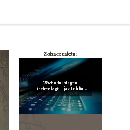
Zobacz także:
Wschodni biegun
technologii – jak Lublin
staje się polskim centrum
innowacji i przyciąga
talenty IT?