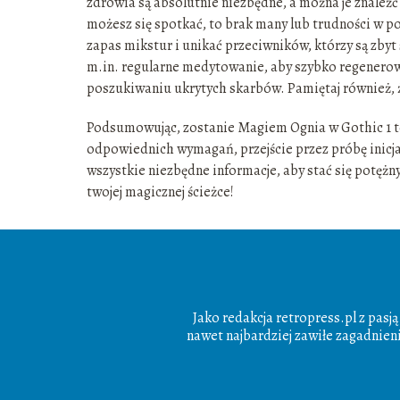
zdrowia są absolutnie niezbędne, a można je znaleźć
możesz się spotkać, to brak many lub trudności w p
zapas mikstur i unikać przeciwników, którzy są zby
m.in. regularne medytowanie, aby szybko regenero
poszukiwaniu ukrytych skarbów. Pamiętaj również, ż
Podsumowując, zostanie Magiem Ognia w Gothic 1 to 
odpowiednich wymagań, przejście przez próbę inicja
wszystkie niezbędne informacje, aby stać się potęż
twojej magicznej ścieżce!
Jako redakcja retropress.pl z pasj
nawet najbardziej zawiłe zagadnien