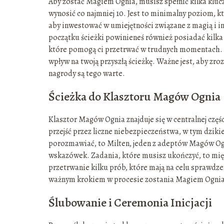
Aby zostać Magiem Ognia, musisz spełnić kilka kl
wynosić co najmniej 10. Jest to minimalny poziom, k
aby inwestować w umiejętności związane z magią i i
początku ścieżki powinieneś również posiadać kilk
które pomogą ci przetrwać w trudnych momentach. P
wpływ na twoją przyszłą ścieżkę. Ważne jest, aby zr
nagrody są tego warte.
Ścieżka do Klasztoru Magów Ognia
Klasztor Magów Ognia znajduje się w centralnej częśc
przejść przez liczne niebezpieczeństwa, w tym dziki
porozmawiać, to Milten, jeden z adeptów Magów Ogn
wskazówek. Zadania, które musisz ukończyć, to mi
przetrwanie kilku prób, które mają na celu sprawdzen
ważnym krokiem w procesie zostania Magiem Ognia
Ślubowanie i Ceremonia Inicjacji