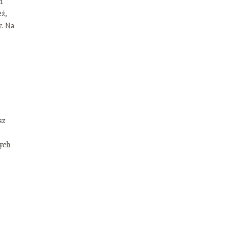
n
eż,
y. Na
sz
ych