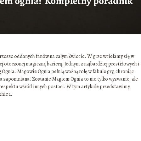
giem ognia? Kompletny poradnik
 rzesze oddanych fanów na całym świecie. W grze wcielamy się w
ej otoczonej magiczną barierą. Jednym z najbardziej prestiżowych i
Ognia. Magowie Ognia pełnią ważną rolę w fabule gry, chroniąc
tała zapomniana. Zostanie Magiem Ognia to nie tylko wyzwanie, ale
respektu wśród innych postaci. W tym artykule przedstawimy
hic 1.