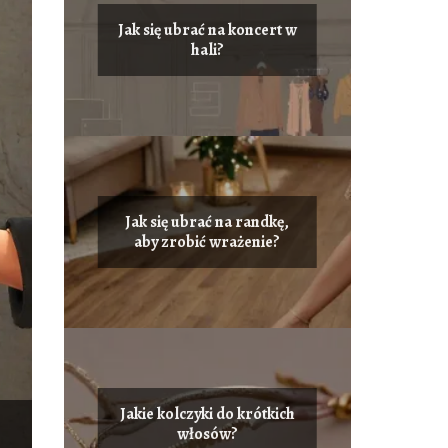
Jak się ubrać na koncert w
hali?
Jak się ubrać na randkę,
aby zrobić wrażenie?
Jakie kolczyki do krótkich
włosów?