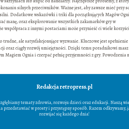
 w skrzyniach lub kupić od handlarzy. Najczęstsze problemy, z któr
okonaniu silnych przeciwników. Ważne jest, aby zawsze mieć przy s
t silni. Dodatkowe wskazówki i triki dla początkujących Magów Ogn
wać manę, oraz eksplorowanie wszystkich zakamarków gry w
e współpraca z innymi postaciami może przynieść ci wiele korzyśc
trudne, ale satysfakcjonujące wyzwanie. Kluczowe jest spełnienie
cji oraz ciągły rozwój umiejętności. Dzięki temu poradnikowi masz
nym Magiem Ognia i czerpać pełnię przyjemności z gry. Powodzenia 
Redakcja retropress.pl
ą zgłębiamy tematy zdrowia, rozwoju dzieci oraz edukacji. Naszą wie
ia przedstawiać w prosty i przystępny sposób. Razem odkrywamy, ja
rozwijać się każdego dnia!