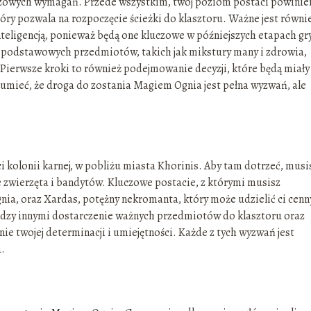
uczowych wymagań. Przede wszystkim, twój poziom postaci powinie
tóry pozwala na rozpoczęcie ścieżki do klasztoru. Ważne jest równi
nteligencją, ponieważ będą one kluczowe w późniejszych etapach gr
a podstawowych przedmiotów, takich jak mikstury many i zdrowia,
ierwsze kroki to również podejmowanie decyzji, które będą miały
ozumieć, że droga do zostania Magiem Ognia jest pełna wyzwań, ale
i kolonii karnej, w pobliżu miasta Khorinis. Aby tam dotrzeć, musi
e zwierzęta i bandytów. Kluczowe postacie, z którymi musisz
ia, oraz Xardas, potężny nekromanta, który może udzielić ci cenn
ędzy innymi dostarczenie ważnych przedmiotów do klasztoru oraz
ie twojej determinacji i umiejętności. Każde z tych wyzwań jest
.