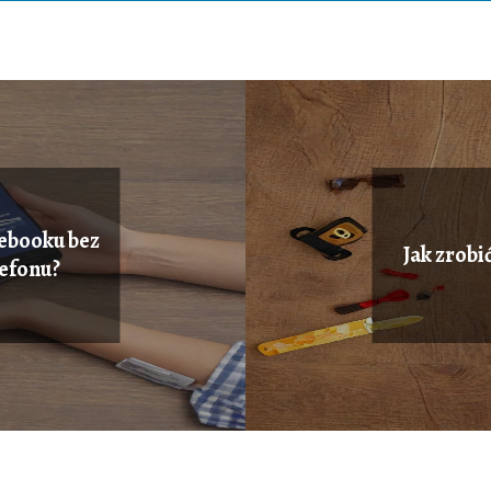
cebooku bez
Jak zrobić
lefonu?