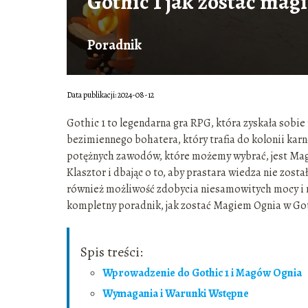
Gothic 1 jak zostać ma
Poradnik
Data publikacji: 2024-08-12
Gothic 1 to legendarna gra RPG, która zyskała sobie
bezimiennego bohatera, który trafia do kolonii karn
potężnych zawodów, które możemy wybrać, jest Mag 
Klasztor i dbając o to, aby prastara wiedza nie zos
również możliwość zdobycia niesamowitych mocy i 
kompletny poradnik, jak zostać Magiem Ognia w Got
Spis treści:
Wprowadzenie do Gothic 1 i Magów Ognia
Wymagania i Warunki Wstępne