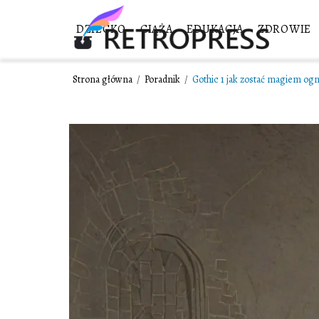
DZIECKO
CIĄŻA
EDUKACJA
ZDROWIE
Strona główna
/
Poradnik
/
Gothic 1 jak zostać magiem og