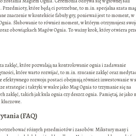
o zostania Magiem Ognia. Ceremonia odbywa się w głównej sali
 Przedmioty, które będą ci potrzebne, to m.in. specjalna szata ma
ne znaczenie w kontekście fabuły gry, ponieważ jest to moment, w
w Ognia. Ślubowanie to również moment, w którym otrzymujesz swoj
ii oraz obowiązkach Magów Ognia. To ważny krok, który otwiera prz
a zaklęć, które pozwalają na kontrolowanie ognia i zadawanie
ści, które warto rozwijać, to m.in. rzucanie zaklęć oraz medytac
e efektywnego rozwoju postaci obejmują również inwestowanie w si
e strategie i taktyki w walce jako Mag Ognia to trzymanie się na
 zaklęć, takich jak kula ognia czy deszcz ognia. Pamiętaj, że jako
t kluczowe.
ytania (FAQ)
z potrzebować różnych przedmiotów i zasobów. Mikstury many i