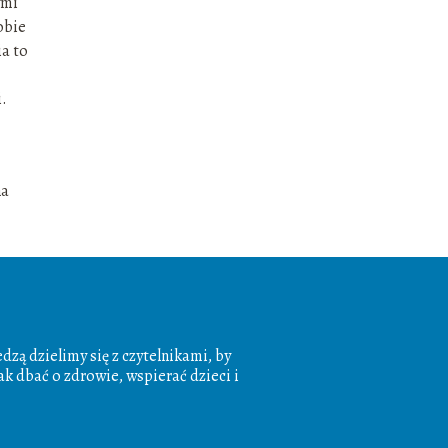
ymi
obie
ia to
i.
na
dzą dzielimy się z czytelnikami, by
k dbać o zdrowie, wspierać dzieci i