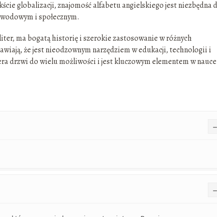
ie globalizacji, znajomość alfabetu angielskiego jest niezbędna 
awodowym i społecznym.
 liter, ma bogatą historię i szerokie zastosowanie w różnych
rawiają, że jest nieodzownym narzędziem w edukacji, technologii i
era drzwi do wielu możliwości i jest kluczowym elementem w nauce