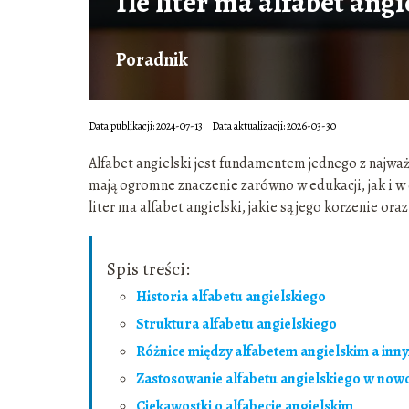
Ile liter ma alfabet angi
Poradnik
Data publikacji: 2024-07-13
Data aktualizacji: 2026-03-30
Alfabet angielski jest fundamentem jednego z najważ
mają ogromne znaczenie zarówno w edukacji, jak i w 
liter ma alfabet angielski, jakie są jego korzenie or
Spis treści:
Historia alfabetu angielskiego
Struktura alfabetu angielskiego
Różnice między alfabetem angielskim a inny
Zastosowanie alfabetu angielskiego w now
Ciekawostki o alfabecie angielskim