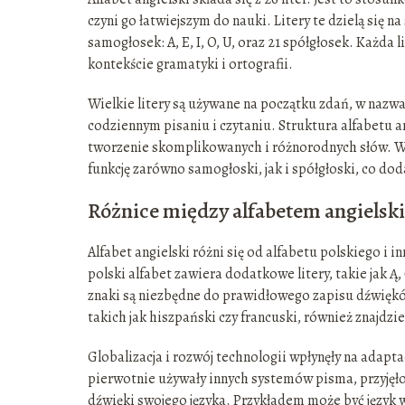
czyni go łatwiejszym do nauki. Litery te dzielą się 
samogłosek: A, E, I, O, U, oraz 21 spółgłosek. Każda 
kontekście gramatyki i ortografii.
Wielkie litery są używane na początku zdań, w nazw
codziennym pisaniu i czytaniu. Struktura alfabetu an
tworzenie skomplikowanych i różnorodnych słów. Wart
funkcję zarówno samogłoski, jak i spółgłoski, co d
Różnice między alfabetem angielsk
Alfabet angielski różni się od alfabetu polskiego i
polski alfabet zawiera dodatkowe litery, takie jak Ą, 
znaki są niezbędne do prawidłowego zapisu dźwięków
takich jak hiszpański czy francuski, również znajdzie
Globalizacja i rozwój technologii wpłynęły na adapta
pierwotnie używały innych systemów pisma, przyjęło
dźwięki swojego języka. Przykładem może być język