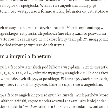
na samogłoski i spółgłoski. W alfabecie angielskim mamy pięć
litera może występować w formie wielkiej lub małej, co jest istotne 
ach własnych oraz w niektórych skrótach. Małe litery dominują w
gielskiego jest prosta, ale jednocześnie elastyczna, co pozwala na
o również zauważyć, że niektóre litery, takie jak „Y”, mogą pełni
odaje dodatkowego wymiaru do ich użycia.
im a innymi alfabetami
 innych alfabetów łacińskich pod kilkoma względami. Przede wszystk
Ć, Ę, Ł, Ń, Ó, Ś, Ź i Ż, które nie występują w angielskim. Te dodatko
 specyficznych dla języka polskiego. W innych językach łacińskich
my litery i znaki diakrytyczne, które nie są obecne w angielskim.
cję alfabetu angielskiego w różnych kulturach. Wiele języków, któr
 alfabet łaciński, często z dodatkowymi znakami, aby lepiej oddać
 wietnamski, który używa alfabetu łacińskiego z dodatkowymi znak