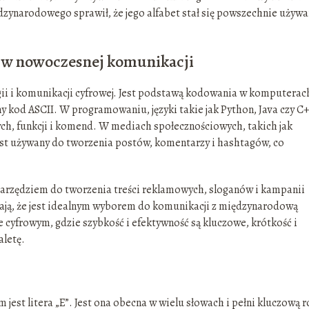
dzynarodowego sprawił, że jego alfabet stał się powszechnie używ
o w nowoczesnej komunikacji
gii i komunikacji cyfrowej. Jest podstawą kodowania w komputerac
ny kod ASCII. W programowaniu, języki takie jak Python, Java czy C
ch, funkcji i komend. W mediach społecznościowych, takich jak
jest używany do tworzenia postów, komentarzy i hashtagów, co
narzędziem do tworzenia treści reklamowych, sloganów i kampanii
iają, że jest idealnym wyborem do komunikacji z międzynarodową
 cyfrowym, gdzie szybkość i efektywność są kluczowe, krótkość i
aletę.
m jest litera „E”. Jest ona obecna w wielu słowach i pełni kluczową r