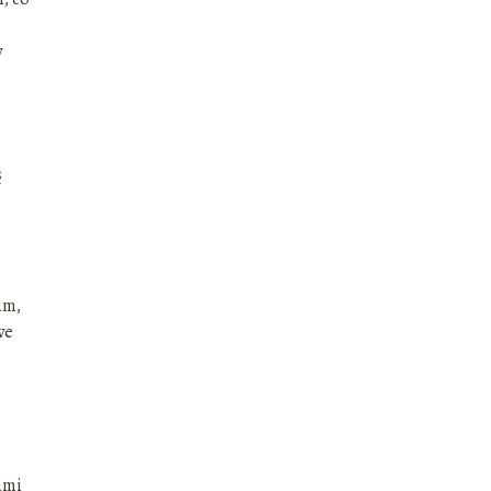
w
ć
im,
we
,
e
ami