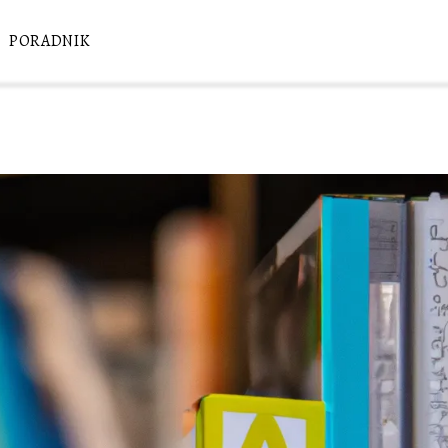
PORADNIK