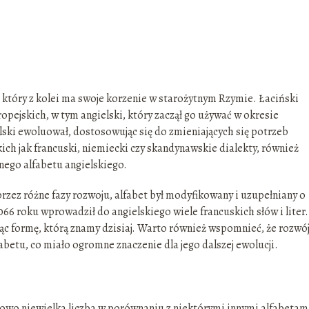
o, który z kolei ma swoje korzenie w starożytnym Rzymie. Łaciński
opejskich, w tym angielski, który zaczął go używać w okresie
lski ewoluował, dostosowując się do zmieniających się potrzeb
ich jak francuski, niemiecki czy skandynawskie dialekty, również
nego alfabetu angielskiego.
przez różne fazy rozwoju, alfabet był modyfikowany i uzupełniany o
66 roku wprowadził do angielskiego wiele francuskich słów i liter.
ując formę, którą znamy dzisiaj. Warto również wspomnieć, że rozwó
abetu, co miało ogromne znaczenie dla jego dalszej ewolucji.
sunkowo niewielka liczba w porównaniu z niektórymi innymi alfabetam