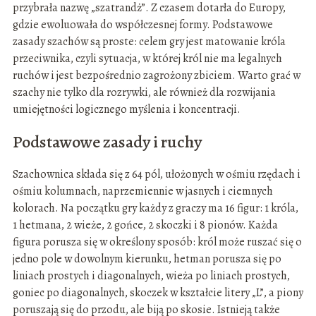
przybrała nazwę „szatrandż”. Z czasem dotarła do Europy,
gdzie ewoluowała do współczesnej formy. Podstawowe
zasady szachów są proste: celem gry jest matowanie króla
przeciwnika, czyli sytuacja, w której król nie ma legalnych
ruchów i jest bezpośrednio zagrożony zbiciem. Warto grać w
szachy nie tylko dla rozrywki, ale również dla rozwijania
umiejętności logicznego myślenia i koncentracji.
Podstawowe zasady i ruchy
Szachownica składa się z 64 pól, ułożonych w ośmiu rzędach i
ośmiu kolumnach, naprzemiennie w jasnych i ciemnych
kolorach. Na początku gry każdy z graczy ma 16 figur: 1 króla,
1 hetmana, 2 wieże, 2 gońce, 2 skoczki i 8 pionów. Każda
figura porusza się w określony sposób: król może ruszać się o
jedno pole w dowolnym kierunku, hetman porusza się po
liniach prostych i diagonalnych, wieża po liniach prostych,
goniec po diagonalnych, skoczek w kształcie litery „L”, a piony
poruszają się do przodu, ale biją po skosie. Istnieją także