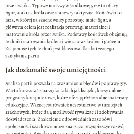
przeciwnika. Typowe motywy w środkowej grze to ofiary
figur, ataki na króla oraz manewry taktyczne. Końcówki to
faza, w której na szachownicy pozostaje mniej figur, a
głównym celem jest realizacja przewagi materialnej i
matowanie króla przeciwnika. Podstawy końcówek obejmują
techniki matowania królem i wieżą oraz królem i gońcem.
Znajomość tych technik jest kluczowa dla skutecznego
zamykania partii.
Jak doskonalić swoje umiejętności
Analiza partii pozwala na zrozumienie błędów i poprawę gry.
Warto korzystać z narzędzi takich jak książki, kursy online i
programy komputerowe, które oferują różnorodne materiały
edukacyjne. Ważne jest również uczestnictwo w turniejach
szachowych, które dają możliwość rywalizacji i zdobywania
doświadczenia. Znalezienie odpowiednich zasobów i
społeczności szachowej może znacząco przyspieszyć rozwój
umiejętności. Regularna gra i analiza partii są kluczem do