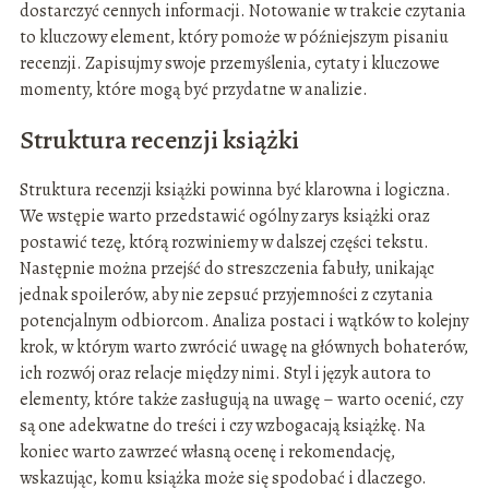
dostarczyć cennych informacji. Notowanie w trakcie czytania
to kluczowy element, który pomoże w późniejszym pisaniu
recenzji. Zapisujmy swoje przemyślenia, cytaty i kluczowe
momenty, które mogą być przydatne w analizie.
Struktura recenzji książki
Struktura recenzji książki powinna być klarowna i logiczna.
We wstępie warto przedstawić ogólny zarys książki oraz
postawić tezę, którą rozwiniemy w dalszej części tekstu.
Następnie można przejść do streszczenia fabuły, unikając
jednak spoilerów, aby nie zepsuć przyjemności z czytania
potencjalnym odbiorcom. Analiza postaci i wątków to kolejny
krok, w którym warto zwrócić uwagę na głównych bohaterów,
ich rozwój oraz relacje między nimi. Styl i język autora to
elementy, które także zasługują na uwagę – warto ocenić, czy
są one adekwatne do treści i czy wzbogacają książkę. Na
koniec warto zawrzeć własną ocenę i rekomendację,
wskazując, komu książka może się spodobać i dlaczego.