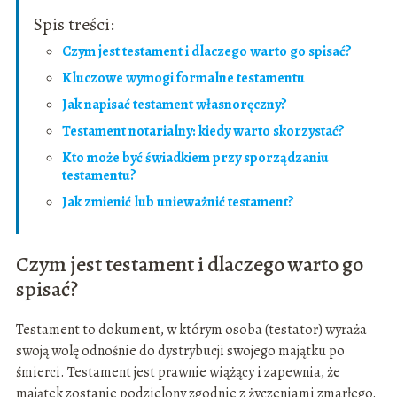
Spis treści:
Czym jest testament i dlaczego warto go spisać?
Kluczowe wymogi formalne testamentu
Jak napisać testament własnoręczny?
Testament notarialny: kiedy warto skorzystać?
Kto może być świadkiem przy sporządzaniu
testamentu?
Jak zmienić lub unieważnić testament?
Czym jest testament i dlaczego warto go
spisać?
Testament to dokument, w którym osoba (testator) wyraża
swoją wolę odnośnie do dystrybucji swojego majątku po
śmierci. Testament jest prawnie wiążący i zapewnia, że
majątek zostanie podzielony zgodnie z życzeniami zmarłego.