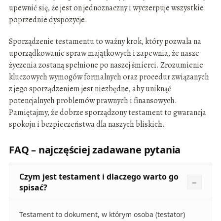
upewnić się, że jest on jednoznaczny i wyczerpuje wszystkie
poprzednie dyspozycje.
Sporządzenie testamentu to ważny krok, który pozwala na
uporządkowanie spraw majątkowych i zapewnia, że nasze
życzenia zostaną spełnione po naszej śmierci. Zrozumienie
kluczowych wymogów formalnych oraz procedur związanych
z jego sporządzeniem jest niezbędne, aby uniknąć
potencjalnych problemów prawnych i finansowych.
Pamiętajmy, że dobrze sporządzony testament to gwarancja
spokoju i bezpieczeństwa dla naszych bliskich.
FAQ – najczęściej zadawane pytania
Czym jest testament i dlaczego warto go
spisać?
Testament to dokument, w którym osoba (testator)