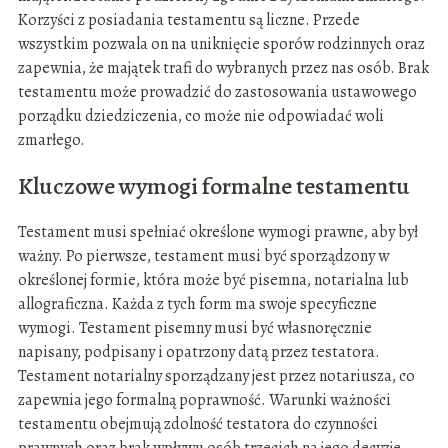
Korzyści z posiadania testamentu są liczne. Przede
wszystkim pozwala on na uniknięcie sporów rodzinnych oraz
zapewnia, że majątek trafi do wybranych przez nas osób. Brak
testamentu może prowadzić do zastosowania ustawowego
porządku dziedziczenia, co może nie odpowiadać woli
zmarłego.
Kluczowe wymogi formalne testamentu
Testament musi spełniać określone wymogi prawne, aby był
ważny. Po pierwsze, testament musi być sporządzony w
określonej formie, która może być pisemna, notarialna lub
allograficzna. Każda z tych form ma swoje specyficzne
wymogi. Testament pisemny musi być własnoręcznie
napisany, podpisany i opatrzony datą przez testatora.
Testament notarialny sporządzany jest przez notariusza, co
zapewnia jego formalną poprawność. Warunki ważności
testamentu obejmują zdolność testatora do czynności