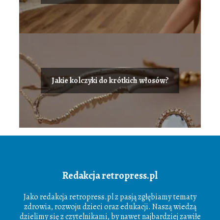
Jakie kolczyki do krótkich włosów?
Redakcja retropress.pl
Jako redakcja retropress.pl z pasją zgłębiamy tematy
zdrowia, rozwoju dzieci oraz edukacji. Naszą wiedzą
dzielimy się z czytelnikami, by nawet najbardziej zawiłe