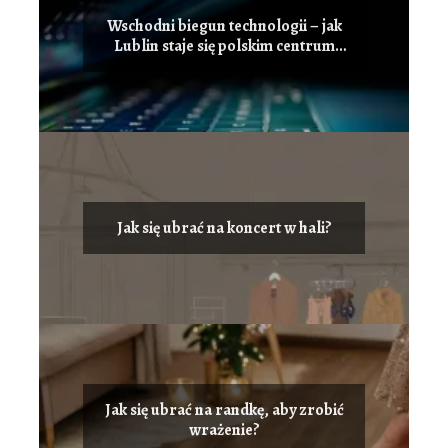
Wschodni biegun technologii – jak
Lublin staje się polskim centrum
innowacji i przyciąga talenty IT?
Jak się ubrać na koncert w hali?
Jak się ubrać na randkę, aby zrobić
wrażenie?