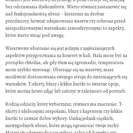
bez odczuwania dyskomfortu. Warto również zastanowić się
nad funkcjonalnością ubrań – kieszenie na drobne
przedmioty, łatwość zdejmowania warstw czy ochrona przed
niespodziewanymi warunkami atmosferycznymi to aspekty,
które warto wziąć pod uwagę.
Warstwowe ubieranie się jest jednym z najważniejszych
aspektów przygotowania na koncert w hali. Hala może być na
początku chłodna, ale gdy tłum się zgromadzi, temperatura
może szybko wzrosnąć. Ubierając się na warstwy, masz
możliwość dostosowania swojego stroju do zmieniających się
warunków. T-shirty, bluzy i lekkie kurtki to świetne opcje,
które można łatwo zdjąć lub założyć w zależności od potrzeb.
Rodzaj odzieży, który wybierzesz, również ma znaczenie. T-
shirty z ulubionymi zespołami, bluzy z kapturem czy lekkie
kurtki to zawsze dobre wybory. Unikaj jednak ciężkich,
niewygodnych ubrań, które mogą ograniczać twoje ruchy.
Materiały odprowadzające wilgoć, takie jak bawełna czy