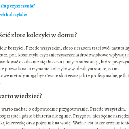
usług czyszczenia?
tych kolczyków
cić złote kolczyki w domu?
ele korzyści. Przede wszystkim, złoto z czasem traci swój naturaln
k kurz, pot, kosmetyki czy zanieczyszczenia środowiskowe wpływają 
odować osadzanie się tłuszczu i innych substancji, które przyczyn
nie pozwala na utrzymanie kolczyków w idealnym stanie, co ma
owe metody mogą być równie skuteczne jak te profesjonalne, jeśli 
.
warto wiedzieć?
w, warto zadbać o odpowiednie przygotowanie. Przede wszystkim,
osprzątać i gdzie biżuteria nie zginie. Przygotuj niezbędne narzędz
ką ściereczkę oraz pojemnik na wodę. Ważne jest także zrozumienie