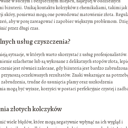
wane w suchym i bezpiecznym miejscu, najlepiej w oddzielnych
mi biżuterii. Unikaj kontaktu kolczyków z chemikaliami, takimi jak
acji skóry, ponieważ mogą one powodować matowienie złota. Regul
dzeń, aby w porę zareagować i zapobiec większym problemom. Dzię
śnić przez długi czas.
alnych usług czyszczenia?
ją sytuacje, w których warto skorzystać z usług profesjonalistów. 
ienie szlachetne lub są wykonane z delikatnych stopów złota, lepi
zczenie jest również zalecane, gdy biżuteria jest bardzo zabrudzona
przynoszą oczekiwanych rezultatów. Znaki wskazujące na potrzeb
ie zabrudzenia, trudne do usunięcia plamy oraz uszkodzenia
a mogą być wyższe, korzyści w postaci perfekcyjnie czystej i zadb
enia złotych kolczyków
ić wiele błędów, które mogą negatywnie wpłynąć na ich wygląd i