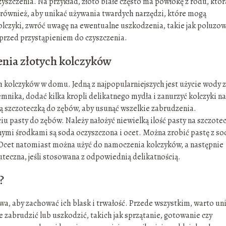
szczenia. Na przykład, złoto białe często ma powłokę z rodu, któr
 również, aby unikać używania twardych narzędzi, które mogą
olczyki, zwróć uwagę na ewentualne uszkodzenia, takie jak poluzo
przed przystąpieniem do czyszczenia.
nia złotych kolczyków
h kolczyków w domu. Jedną z najpopularniejszych jest użycie wody z
nika, dodać kilka kropli delikatnego mydła i zanurzyć kolczyki na
ką szczoteczką do zębów, aby usunąć wszelkie zabrudzenia.
iu pasty do zębów. Należy nałożyć niewielką ilość pasty na szczotec
ymi środkami są soda oczyszczona i ocet. Można zrobić pastę z sod
i. Ocet natomiast można użyć do namoczenia kolczyków, a następnie
uteczna, jeśli stosowana z odpowiednią delikatnością.
?
wa, aby zachować ich blask i trwałość. Przede wszystkim, warto un
 zabrudzić lub uszkodzić, takich jak sprzątanie, gotowanie czy