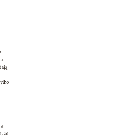
y
na
iają
tylko
ia:
, że