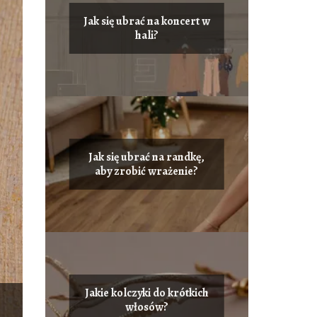
Jak się ubrać na koncert w
hali?
Jak się ubrać na randkę,
aby zrobić wrażenie?
Jakie kolczyki do krótkich
włosów?