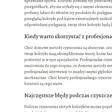
uprawianie sportu. Kolczyki powinny być przechowy
przegródkach, aby nie stykały się z innymi elementa
perfumy, lakier do włosów czy produkty do pielęgn
przeglądaj kolczyki pod kątem ewentualnych uszko
odpowiedniej pielęgnacji, twoje złote kolczyki będą l
Kiedy warto skorzystać z profesjon
Choć domowe metody czyszczenia są skuteczne, istnie
twoje kolczyki mają skomplikowane wzory, liczne kam
powierzyć je w ręce specjalistów. Profesjonalne czys
zmatowiała do tego stopnia, że domowe metody nie 
profesjonalnej interwencji to między innymi głębok
mechaniczne. Choć koszty profesjonalnego czyszczeni
biżuterii są tego warte.
Najczęstsze błędy podczas czyszcz
Podczas czyszczenia złotych kolczyków można popełn