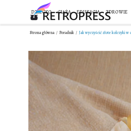
DZIECKO
CIĄŻA
EDUKACJA
ZDROWIE
Strona główna
/
Poradnik
/
Jak wyczyścić złote kolczyki w