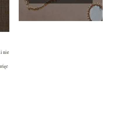
i nie
więc