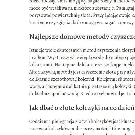
różne rodzaje złota mogą wymagać różnych metod czy
może być wrażliwa na niektóre substancje. Pamiętaj
porysować powierzchnię złota. Przeglądając swoje k
kamienie czy zgięcia, które mogą wymagać naprawy 
Najlepsze domowe metody czyszcze
Istnieje wiele skutecznych metod czyszczenia złotyc
mydłem. Wystarczy wlać ciepłą wodę do małego pojem
kilka minut. Następnie delikatnie szczotkuj je mięk
Alternatywną metodą jest czyszczenie złota przy użyc
delikatnie szczotkować kolczyki. Kolejnymi skuteczn
wody, a następnie delikatnie przetrzeć nią kolczyk
dokładnie spłukać wodą. Każda z tych metod jest sk
Jak dbać o złote kolczyki na co dzień
Codzienna pielęgnacja złotych kolczyków jest kluczo
noszenia kolczyków podczas czynności, które mogą je