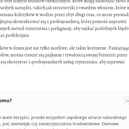
nie zbyt silnych środków chemicznych, które mogą uszkodzić złoto 
ardych narzędzi, takich jak szczoteczki z twardym włosiem, które
urzania kolczyków w wodzie przez zbyt długi czas, co może prowad
najlepiej skontaktować się z profesjonalistą, który pomoże naprawić
anych metod czyszczenia i pielęgnacji, aby unikać podobnych błęd
ać perfekcyjnie.
ków w domu jest nie tylko możliwe, ale także korzystne. Pamiętają
ów, można cieszyć się pięknem i trwałością swojej biżuterii przez
j się skorzystać z profesjonalnych usług czyszczenia, aby zapewnić
domu?
i wiele korzyści, przede wszystkim zapobiega utracie naturalnego
 pot, kosmetyki czy zanieczyszczenia środowiskowe. Domowe