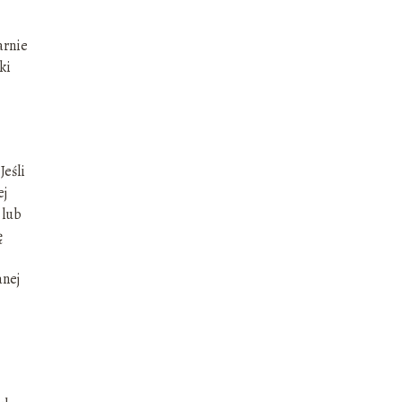
arnie
ki
Jeśli
ej
 lub
ę
anej