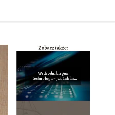
Zobacz także:
Wschodni biegun
technologii – jak Lublin
staje się polskim centrum
innowacji i przyciąga
talenty IT?