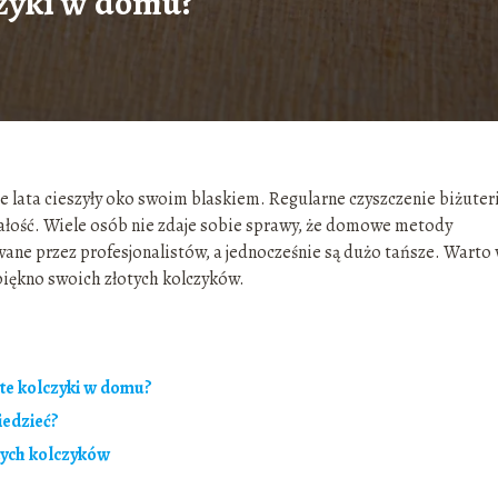
czyki w domu?
e lata cieszyły oko swoim blaskiem. Regularne czyszczenie biżuteri
trwałość. Wiele osób nie zdaje sobie sprawy, że domowe metody
wane przez profesjonalistów, a jednocześnie są dużo tańsze. Warto 
piękno swoich złotych kolczyków.
te kolczyki w domu?
iedzieć?
tych kolczyków