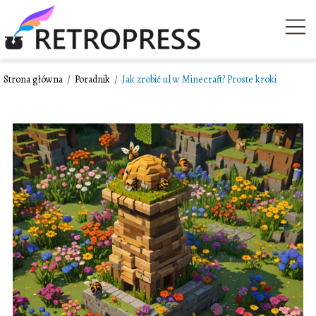
Strona główna
/
Poradnik
/
Jak zrobić ul w Minecraft? Proste kroki