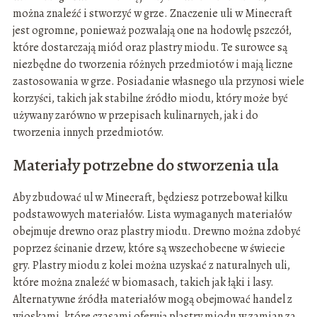
można znaleźć i stworzyć w grze. Znaczenie uli w Minecraft
jest ogromne, ponieważ pozwalają one na hodowlę pszczół,
które dostarczają miód oraz plastry miodu. Te surowce są
niezbędne do tworzenia różnych przedmiotów i mają liczne
zastosowania w grze. Posiadanie własnego ula przynosi wiele
korzyści, takich jak stabilne źródło miodu, który może być
używany zarówno w przepisach kulinarnych, jak i do
tworzenia innych przedmiotów.
Materiały potrzebne do stworzenia ula
Aby zbudować ul w Minecraft, będziesz potrzebował kilku
podstawowych materiałów. Lista wymaganych materiałów
obejmuje drewno oraz plastry miodu. Drewno można zdobyć
poprzez ścinanie drzew, które są wszechobecne w świecie
gry. Plastry miodu z kolei można uzyskać z naturalnych uli,
które można znaleźć w biomasach, takich jak łąki i lasy.
Alternatywne źródła materiałów mogą obejmować handel z
wioskami, które czasami oferują plastry miodu w zamian za