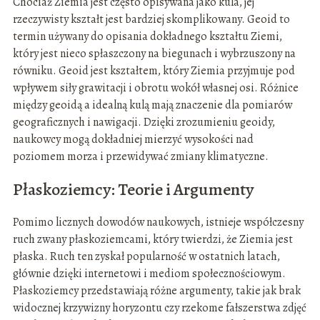
Chociaż Ziemia jest często opisywana jako kula, jej
rzeczywisty kształt jest bardziej skomplikowany. Geoid to
termin używany do opisania dokładnego kształtu Ziemi,
który jest nieco spłaszczony na biegunach i wybrzuszony na
równiku. Geoid jest kształtem, który Ziemia przyjmuje pod
wpływem siły grawitacji i obrotu wokół własnej osi. Różnice
między geoidą a idealną kulą mają znaczenie dla pomiarów
geograficznych i nawigacji. Dzięki zrozumieniu geoidy,
naukowcy mogą dokładniej mierzyć wysokości nad
poziomem morza i przewidywać zmiany klimatyczne.
Płaskoziemcy: Teorie i Argumenty
Pomimo licznych dowodów naukowych, istnieje współczesny
ruch zwany płaskoziemcami, który twierdzi, że Ziemia jest
płaska. Ruch ten zyskał popularność w ostatnich latach,
głównie dzięki internetowi i mediom społecznościowym.
Płaskoziemcy przedstawiają różne argumenty, takie jak brak
widocznej krzywizny horyzontu czy rzekome fałszerstwa zdjęć