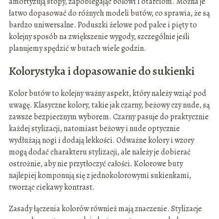
amortyzują stopy, zapobiegając bólowi i otarciom. Można je
łatwo dopasować do różnych modeli butów, co sprawia, że są
bardzo uniwersalne. Poduszki żelowe pod palce i pięty to
kolejny sposób na zwiększenie wygody, szczególnie jeśli
planujemy spędzić w butach wiele godzin.
Kolorystyka i dopasowanie do sukienki
Kolor butów to kolejny ważny aspekt, który należy wziąć pod
uwagę. Klasyczne kolory, takie jak czarny, beżowy czy nude, są
zawsze bezpiecznym wyborem. Czarny pasuje do praktycznie
każdej stylizacji, natomiast beżowy i nude optycznie
wydłużają nogi i dodają lekkości. Odważne kolory i wzory
mogą dodać charakteru stylizacji, ale należy je dobierać
ostrożnie, aby nie przytłoczyć całości. Kolorowe buty
najlepiej komponują się z jednokolorowymi sukienkami,
tworząc ciekawy kontrast.
Zasady łączenia kolorów również mają znaczenie. Stylizacje