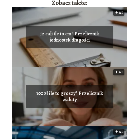
Zobacz także:
🟅 AI
12 cali ile to cm? Przelicznik
jednostek długości
🟅 AI
100 zł ile to groszy? Przelicznik
waluty
🟅 AI