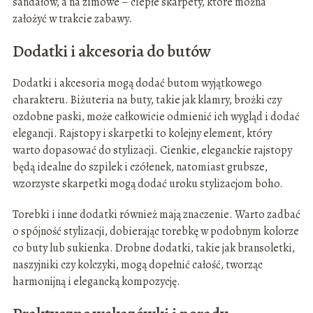
sandałów, a na zimowe – ciepłe skarpety, które można
założyć w trakcie zabawy.
Dodatki i akcesoria do butów
Dodatki i akcesoria mogą dodać butom wyjątkowego
charakteru. Biżuteria na buty, takie jak klamry, brożki czy
ozdobne paski, może całkowicie odmienić ich wygląd i dodać
elegancji. Rajstopy i skarpetki to kolejny element, który
warto dopasować do stylizacji. Cienkie, eleganckie rajstopy
będą idealne do szpilek i czółenek, natomiast grubsze,
wzorzyste skarpetki mogą dodać uroku stylizacjom boho.
Torebki i inne dodatki również mają znaczenie. Warto zadbać
o spójność stylizacji, dobierając torebkę w podobnym kolorze
co buty lub sukienka. Drobne dodatki, takie jak bransoletki,
naszyjniki czy kolczyki, mogą dopełnić całość, tworząc
harmonijną i elegancką kompozycję.