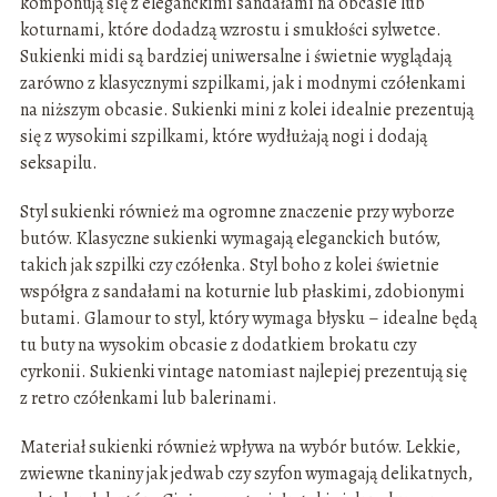
komponują się z eleganckimi sandałami na obcasie lub
koturnami, które dodadzą wzrostu i smukłości sylwetce.
Sukienki midi są bardziej uniwersalne i świetnie wyglądają
zarówno z klasycznymi szpilkami, jak i modnymi czółenkami
na niższym obcasie. Sukienki mini z kolei idealnie prezentują
się z wysokimi szpilkami, które wydłużają nogi i dodają
seksapilu.
Styl sukienki również ma ogromne znaczenie przy wyborze
butów. Klasyczne sukienki wymagają eleganckich butów,
takich jak szpilki czy czółenka. Styl boho z kolei świetnie
współgra z sandałami na koturnie lub płaskimi, zdobionymi
butami. Glamour to styl, który wymaga błysku – idealne będą
tu buty na wysokim obcasie z dodatkiem brokatu czy
cyrkonii. Sukienki vintage natomiast najlepiej prezentują się
z retro czółenkami lub balerinami.
Materiał sukienki również wpływa na wybór butów. Lekkie,
zwiewne tkaniny jak jedwab czy szyfon wymagają delikatnych,