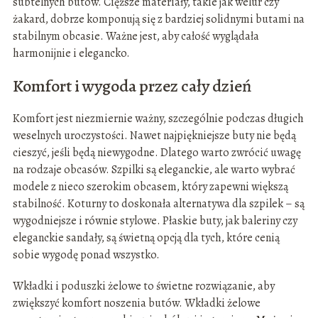
subtelnych butów. Cięższe materiały, takie jak welur czy
żakard, dobrze komponują się z bardziej solidnymi butami na
stabilnym obcasie. Ważne jest, aby całość wyglądała
harmonijnie i elegancko.
Komfort i wygoda przez cały dzień
Komfort jest niezmiernie ważny, szczególnie podczas długich
weselnych uroczystości. Nawet najpiękniejsze buty nie będą
cieszyć, jeśli będą niewygodne. Dlatego warto zwrócić uwagę
na rodzaje obcasów. Szpilki są eleganckie, ale warto wybrać
modele z nieco szerokim obcasem, który zapewni większą
stabilność. Koturny to doskonała alternatywa dla szpilek – są
wygodniejsze i równie stylowe. Płaskie buty, jak baleriny czy
eleganckie sandały, są świetną opcją dla tych, które cenią
sobie wygodę ponad wszystko.
Wkładki i poduszki żelowe to świetne rozwiązanie, aby
zwiększyć komfort noszenia butów. Wkładki żelowe