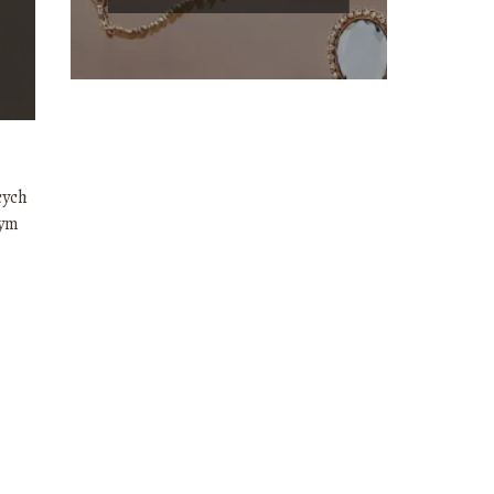
cych
zym