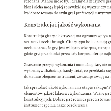
rezonans. Mahoń może być idealny dla muzyków grają
klon i olcha mogą lepiej sprawdzić się w jazzie czy
być dostosowana do stylu gry i preferencji muzyczny
Konstrukcja i jakość wykonania
Konstrukcja gitary elektrycznej ma ogromny wpływ na j
set-neck i neck-through. Gitary typu bolt-on mają g
neck oznacza, że gryf jest wklejany w korpus, co zap
gdzie gryf przechodzi przez cały korpus, oferuje najl
Znaczenie precyzji wykonania i montażu gitary nie 
wykonany z dbałością o każdy detal, co przekłada si
dokładnie obejrzeć instrument, zwracając uwagę na 
Jak sprawdzić jakość wykonania na etapie zakupu? P
elementów, jakość lakieru i wykończenia. Ważne jest 
konstrukcyjnych. Dobrze jest również przetestować g
instrument spełnia nasze oczekiwania.