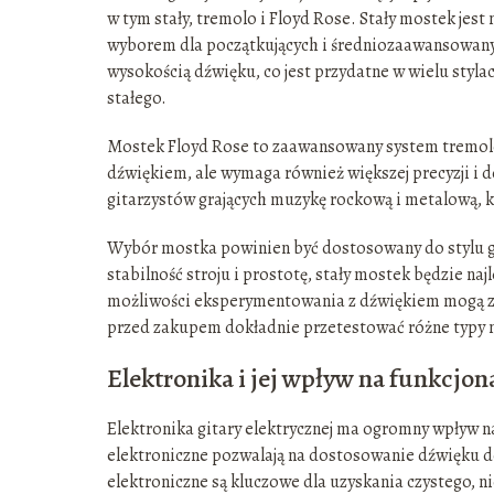
w tym stały, tremolo i Floyd Rose. Stały mostek jest
wyborem dla początkujących i średniozaawansowan
wysokością dźwięku, co jest przydatne w wielu styl
stałego.
Mostek Floyd Rose to zaawansowany system tremolo, 
dźwiękiem, ale wymaga również większej precyzji i 
gitarzystów grających muzykę rockową i metalową, k
Wybór mostka powinien być dostosowany do stylu gry 
stabilność stroju i prostotę, stały mostek będzie na
możliwości eksperymentowania z dźwiękiem mogą zd
przed zakupem dokładnie przetestować różne typy mo
Elektronika i jej wpływ na funkcjon
Elektronika gitary elektrycznej ma ogromny wpływ na 
elektroniczne pozwalają na dostosowanie dźwięku 
elektroniczne są kluczowe dla uzyskania czystego, n