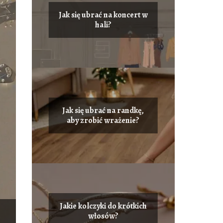
Jak się ubrać na koncert w
hali?
Jak się ubrać na randkę,
aby zrobić wrażenie?
Jakie kolczyki do krótkich
włosów?