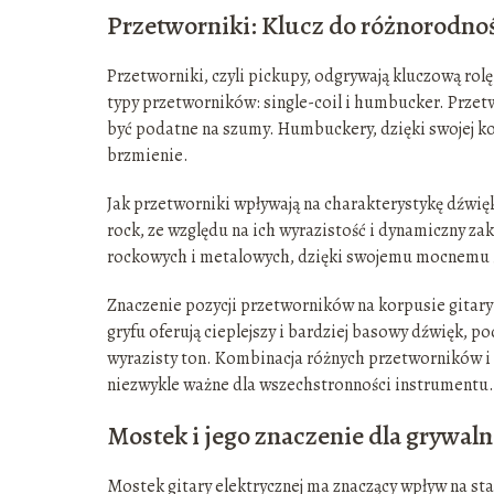
Przetworniki: Klucz do różnorodno
Przetworniki, czyli pickupy, odgrywają kluczową rolę
typy przetworników: single-coil i humbucker. Przetw
być podatne na szumy. Humbuckery, dzięki swojej kon
brzmienie.
Jak przetworniki wpływają na charakterystykę dźwięk
rock, ze względu na ich wyrazistość i dynamiczny za
rockowych i metalowych, dzięki swojemu mocnemu 
Znaczenie pozycji przetworników na korpusie gitary
gryfu oferują cieplejszy i bardziej basowy dźwięk, po
wyrazisty ton. Kombinacja różnych przetworników i i
niezwykle ważne dla wszechstronności instrumentu.
Mostek i jego znaczenie dla grywaln
Mostek gitary elektrycznej ma znaczący wpływ na sta