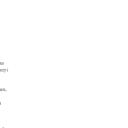
 na
szy i
nsu,
h