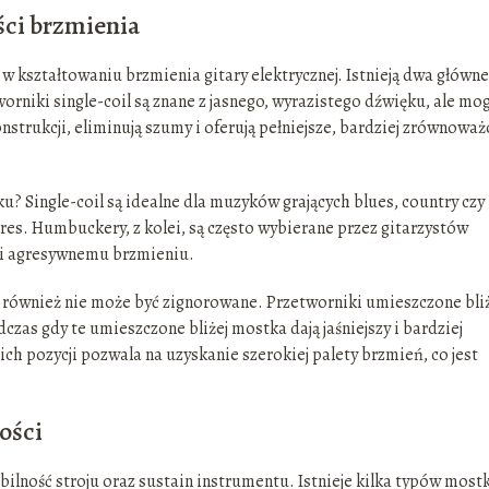
ści brzmienia
 w kształtowaniu brzmienia gitary elektrycznej. Istnieją dwa główne
orniki single-coil są znane z jasnego, wyrazistego dźwięku, ale mo
strukcji, eliminują szumy i oferują pełniejsze, bardziej zrównowa
u? Single-coil są idealne dla muzyków grających blues, country czy
kres. Humbuckery, z kolei, są często wybierane przez gitarzystów
i agresywnemu brzmieniu.
 również nie może być zignorowane. Przetworniki umieszczone bliż
dczas gdy te umieszczone bliżej mostka dają jaśniejszy i bardziej
ch pozycji pozwala na uzyskanie szerokiej palety brzmień, co jest
ości
bilność stroju oraz sustain instrumentu. Istnieje kilka typów most