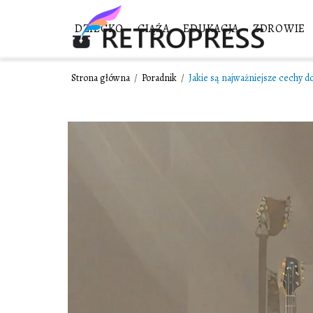
DZIECKO
CIĄŻA
EDUKACJA
ZDROWIE
Strona główna
/
Poradnik
/
Jakie są najważniejsze cechy do