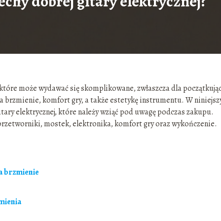
echy dobrej gitary elektrycznej?
, które może wydawać się skomplikowane, zwłaszcza dla początkują
a brzmienie, komfort gry, a także estetykę instrumentu. W niniejs
tary elektrycznej, które należy wziąć pod uwagę podczas zakupu.
przetworniki, mostek, elektronika, komfort gry oraz wykończenie.
a brzmienie
mienia