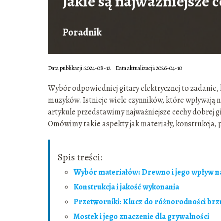
Jakie są najważniejsze c
Poradnik
Data publikacji: 2024-08-12
Data aktualizacji: 2026-04-10
Wybór odpowiedniej gitary elektrycznej to zadanie
muzyków. Istnieje wiele czynników, które wpływają n
artykule przedstawimy najważniejsze cechy dobrej gi
Omówimy takie aspekty jak materiały, konstrukcja, 
Spis treści:
Wybór materiałów: Drewno i jego wpływ n
Konstrukcja i jakość wykonania
Przetworniki: Klucz do różnorodności brz
Mostek i jego znaczenie dla grywalności