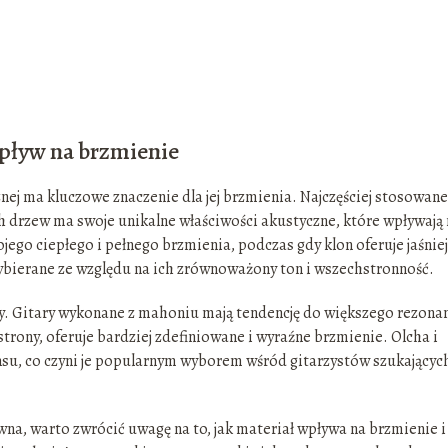
pływ na brzmienie
nej ma kluczowe znaczenie dla jej brzmienia. Najczęściej stosowane
ych drzew ma swoje unikalne właściwości akustyczne, które wpływają
ego ciepłego i pełnego brzmienia, podczas gdy klon oferuje jaśniej
 wybierane ze względu na ich zrównoważony ton i wszechstronność.
ry. Gitary wykonane z mahoniu mają tendencję do większego rezona
 strony, oferuje bardziej zdefiniowane i wyraźne brzmienie. Olcha i
su, co czyni je popularnym wyborem wśród gitarzystów szukającyc
na, warto zwrócić uwagę na to, jak materiał wpływa na brzmienie i