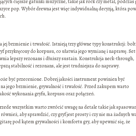
cych cięższe gatunki muzyczne, takie jak rock czy metal, podczas
 muzyce pop. Wybór drewna jest więc indywidualną decyzją, która po
ch.
ej brzmienie i trwałość. Istnieją trzy główne typy konstrukcji: bolt
ryf przykręcony do korpusu, co ułatwia jego wymianę i naprawę. Set
ewnia lepszy rezonans i dłuższy sustain. Konstrukcja neck-through,
epszą stabilność i rezonans, ale jest trudniejsza do naprawy.
może być przecenione. Dobrej jakości instrument powinien być
ę na jego brzmienie, grywalność i trwałość. Przed zakupem warto
jakość wykonania gryfu, korpusu oraz połączeń.
rzede wszystkim warto zwrócić uwagę na detale takie jak spasowa
również, aby sprawdzić, czy gryf jest prosty i czy nie ma żadnych w
itarę pod kątem grywalności i komfortu gry, aby upewnić się, że