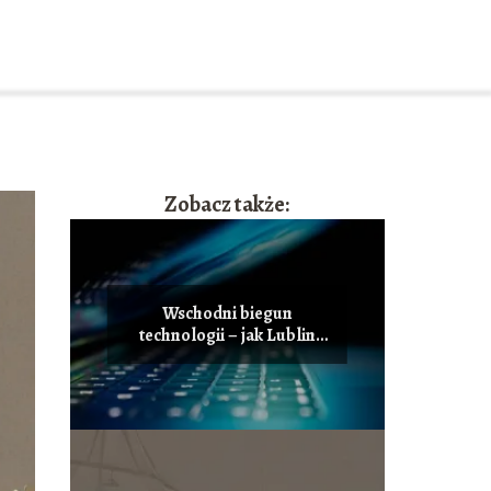
Zobacz także:
Wschodni biegun
technologii – jak Lublin
staje się polskim centrum
innowacji i przyciąga
talenty IT?