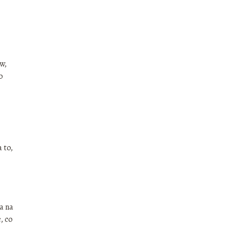
w,
o
 to,
a na
, co