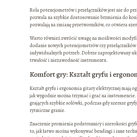
Rola potencjometrów i przełączników jest nie do prz
pozwala na szybkie dostosowanie brzmienia do konk
pozwalają na zmianę przetworników, co otwiera sze
Warto również zwrócić uwagę na możliwości modyfik
dodanie nowych potencjometrów czy przełączników to
indywidualnych potrzeb. Dobrze zaprojektowany ukła
trwałość i niezawodność instrumentu.
Komfort gry: Kształt gryfu i ergono
Kształt gryfu i ergonomia gitary elektrycznej mają og
jak wygodnie można trzymać i grać na instrumencie. 
grających szybkie solówki, podczas gdy szersze gryf
rytmiczne granie.
Znaczenie promienia podstrunnicy i szerokości gry
to, jak łatwo można wykonywać bendingi i inne techn