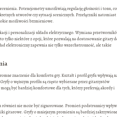
ecenienia. Potencjometry umożliwiają regulację głośności i tonu, co
retnych utworów czy sytuacji scenicznych. Przełączniki natomiast
rokie możliwości brzmieniowe.
acji i personalizacji układu elektrycznego. Wymiana przetwornikó
 tylko niektóre z opcji, które pozwalają na dostosowanie gitary d
d elektroniczny zapewnia nie tylko wszechstronność, ale także
mia
romne znaczenie dla komfortu gry. Kształt i profil gryfu wpływają na
Gryfy o węższym profilu są często wybierane przez gitarzystów
y mogą być bardziej komfortowe dla tych, którzy preferują akordy i
fu również nie może być zignorowane. Promień podstrunnicy wpływ
iki gitarowe. Gryfy o mniejszym promieniu są bardziej zakrzywione