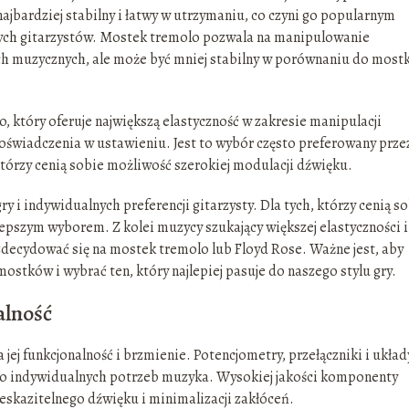
 najbardziej stabilny i łatwy w utrzymaniu, co czyni go popularnym
ych gitarzystów. Mostek tremolo pozwala na manipulowanie
ach muzycznych, ale może być mniej stabilny w porównaniu do most
który oferuje największą elastyczność w zakresie manipulacji
doświadczenia w ustawieniu. Jest to wybór często preferowany prze
tórzy cenią sobie możliwość szerokiej modulacji dźwięku.
i indywidualnych preferencji gitarzysty. Dla tych, którzy cenią s
jlepszym wyborem. Z kolei muzycy szukający większej elastyczności i
ecydować się na mostek tremolo lub Floyd Rose. Ważne jest, aby
stków i wybrać ten, który najlepiej pasuje do naszego stylu gry.
alność
jej funkcjonalność i brzmienie. Potencjometry, przełączniki i układ
do indywidualnych potrzeb muzyka. Wysokiej jakości komponenty
ieskazitelnego dźwięku i minimalizacji zakłóceń.