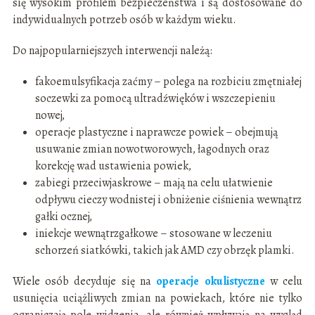
się wysokim profilem bezpieczeństwa i są dostosowane do
indywidualnych potrzeb osób w każdym wieku.
Do najpopularniejszych interwencji należą:
fakoemulsyfikacja zaćmy – polega na rozbiciu zmętniałej
soczewki za pomocą ultradźwięków i wszczepieniu
nowej,
operacje plastyczne i naprawcze powiek – obejmują
usuwanie zmian nowotworowych, łagodnych oraz
korekcję wad ustawienia powiek,
zabiegi przeciwjaskrowe – mają na celu ułatwienie
odpływu cieczy wodnistej i obniżenie ciśnienia wewnątrz
gałki ocznej,
iniekcje wewnątrzgałkowe – stosowane w leczeniu
schorzeń siatkówki, takich jak AMD czy obrzęk plamki.
Wiele osób decyduje się na
operacje okulistyczne
w celu
usunięcia uciążliwych zmian na powiekach, które nie tylko
ograniczają pole widzenia, ale również wpływają na wygląd