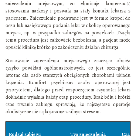
znieczuleniu miejscowym, co eliminuje konieczność
stosowania narkozy i pozwala na stały kontakt lekarza z
pacjentem. Znieczulenie podawane jest w formie kropel do
oczu lub nasiękowego podania leku w okolicę operowanego
miejsca, np. w przypadku zabiegów na powiekach. Dzięki
temu procedura jest całkowicie bezbolesna, a pacjent może
opuścić klinikę krótko po zakończeniu działań chirurga.
Stosowanie znieczulenia miejscowego znacząco obniża
ryzyko powikłań ogólnoustrojowych, co jest szczególnie
istotne dla osób starszych obciążonych chorobami układu
krążenia. Komfort psychiczny osoby operowanej jest
priorytetem, dlatego przed rozpoczęciem czynności lekarz
dokładnie wyjaśnia każdy etap procedury. Brak bólu i krótki
czas trwania zabiegu sprawiają, że najczęstsze operacje
okulistyczne nie są kojarzone z silnym stresem.
Rodzaj zabiegu
Typ znieczulenia
Czas t