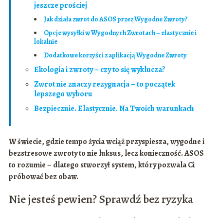
jeszcze prościej
Jak działa zwrot do ASOS przez Wygodne Zwroty?
Opcje wysyłki w Wygodnych Zwrotach – elastycznie i
lokalnie
Dodatkowe korzyści z aplikacją Wygodne Zwroty
Ekologia i zwroty – czy to się wyklucza?
Zwrot nie znaczy rezygnacja – to początek
lepszego wyboru
Bezpiecznie. Elastycznie. Na Twoich warunkach
W świecie, gdzie tempo życia wciąż przyspiesza, wygodne i
bezstresowe zwroty to nie luksus, lecz konieczność. ASOS
to rozumie – dlatego stworzył system, który pozwala Ci
próbować bez obaw.
Nie jesteś pewien? Sprawdź bez ryzyka