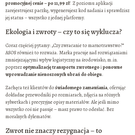
promocyjnej cenie – po 11,99 zł
! Z poziomu aplikacji
zarejestrujesz paczkę, wygenerujesz kod nadania i sprawdzisz
jej status – wszystko z jednej platformy.
Ekologia i zwroty – czy to się wyklucza?
Coraz częściej pytamy: „Czy zwracanie to marnotrawstwo?”
ASOS również to rozważa. Marka pracuje nad rozwiązaniami
zmniejszającymi wpływ logistyczny na środowisko, m.in.
poprzez
optymalizację transportu zwrotnego
i
ponowne
wprowadzanie nienoszonych ubrań do obiegu
.
Zachęca też klientów do
świadomego zamawiania
, oferując
dokładne przewodniki po rozmiarach, zdjęcia na różnych
sylwetkach i precyzyjne opisy materiałów. Ale jeśli mimo
wszystko coś nie pasuje – masz prawo to odesłać. Bez
moralnych dylematów.
Zwrot nie znaczy rezygnacja – to