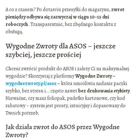
A co z czasem? Po dotarciu przesyłki do magazynu,
zwrot
pieniędzy odbywa się zazwyczaj w ciągu 10–15 dni
roboczych
. Transparentnie, bez zbędnego kontaktu z
obsługą.
Wygodne Zwroty dla ASOS – jeszcze
szybciej, jeszcze prościej
Chcesz zwrócić produkt do ASOS i zależy Ci na maksymalnej
wygodzie? Skorzystaj z platformy
Wygodne Zwroty –
wygodnezwroty.pl/asos
–
która umożliwia nadanie paczki
szybko, bez stresu i… często nawet
bez drukowania etykiety
.
Nieważne, czy masz foliopak, pudełko kartonowe, czy kod
rabatowy – system jest prosty, intuicyjny i dopasowany do
Twoich potrzeb.
Jak działa zwrot do ASOS przez Wygodne
Zwroty?