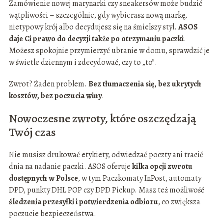
Zamówienie nowej marynarki czy sneakersów może budzić
wątpliwości – szczególnie, gdy wybierasz nową markę,
nietypowy krój albo decydujesz się na śmielszy styl.
ASOS
daje Ci prawo do decyzji także po otrzymaniu paczki
.
Możesz spokojnie przymierzyć ubranie w domu, sprawdzić je
w świetle dziennym i zdecydować, czy to „to”.
Zwrot? Żaden problem.
Bez tłumaczenia się, bez ukrytych
kosztów, bez poczucia winy
.
Nowoczesne zwroty, które oszczędzają
Twój czas
Nie musisz drukować etykiety, odwiedzać poczty ani tracić
dnia na nadanie paczki. ASOS oferuje
kilka opcji zwrotu
dostępnych w Polsce
, w tym Paczkomaty InPost, automaty
DPD, punkty DHL POP czy DPD Pickup. Masz też możliwość
śledzenia przesyłki i potwierdzenia odbioru
, co zwiększa
poczucie bezpieczeństwa.