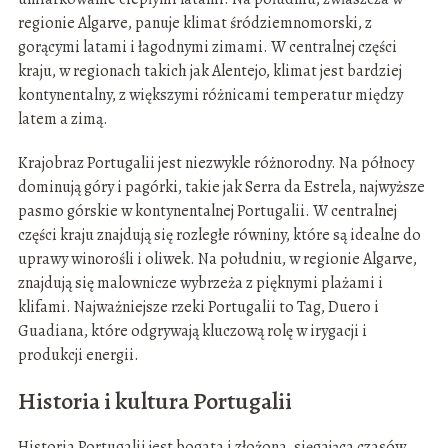
regionie Algarve, panuje klimat śródziemnomorski, z
gorącymi latami i łagodnymi zimami. W centralnej części
kraju, w regionach takich jak Alentejo, klimat jest bardziej
kontynentalny, z większymi różnicami temperatur między
latem a zimą.
Krajobraz Portugalii jest niezwykle różnorodny. Na północy
dominują góry i pagórki, takie jak Serra da Estrela, najwyższe
pasmo górskie w kontynentalnej Portugalii. W centralnej
części kraju znajdują się rozległe równiny, które są idealne do
uprawy winorośli i oliwek. Na południu, w regionie Algarve,
znajdują się malownicze wybrzeża z pięknymi plażami i
klifami. Najważniejsze rzeki Portugalii to Tag, Duero i
Guadiana, które odgrywają kluczową rolę w irygacji i
produkcji energii.
Historia i kultura Portugalii
Historia Portugalii jest bogata i złożona, sięgająca czasów