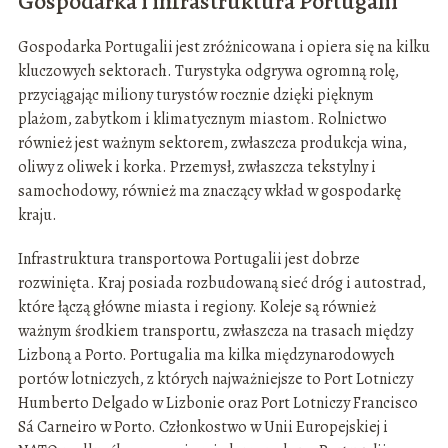
Gospodarka i infrastruktura Portugalii
Gospodarka Portugalii jest zróżnicowana i opiera się na kilku
kluczowych sektorach. Turystyka odgrywa ogromną rolę,
przyciągając miliony turystów rocznie dzięki pięknym
plażom, zabytkom i klimatycznym miastom. Rolnictwo
również jest ważnym sektorem, zwłaszcza produkcja wina,
oliwy z oliwek i korka. Przemysł, zwłaszcza tekstylny i
samochodowy, również ma znaczący wkład w gospodarkę
kraju.
Infrastruktura transportowa Portugalii jest dobrze
rozwinięta. Kraj posiada rozbudowaną sieć dróg i autostrad,
które łączą główne miasta i regiony. Koleje są również
ważnym środkiem transportu, zwłaszcza na trasach między
Lizboną a Porto. Portugalia ma kilka międzynarodowych
portów lotniczych, z których najważniejsze to Port Lotniczy
Humberto Delgado w Lizbonie oraz Port Lotniczy Francisco
Sá Carneiro w Porto. Członkostwo w Unii Europejskiej i