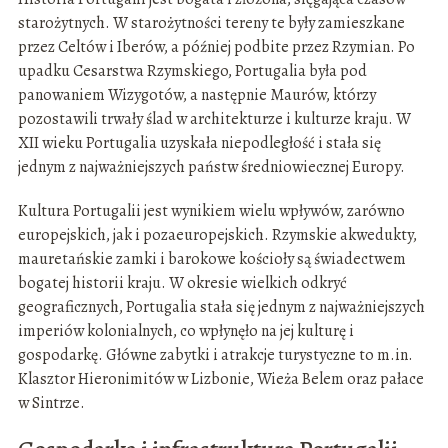
starożytnych. W starożytności tereny te były zamieszkane
przez Celtów i Iberów, a później podbite przez Rzymian. Po
upadku Cesarstwa Rzymskiego, Portugalia była pod
panowaniem Wizygotów, a następnie Maurów, którzy
pozostawili trwały ślad w architekturze i kulturze kraju. W
XII wieku Portugalia uzyskała niepodległość i stała się
jednym z najważniejszych państw średniowiecznej Europy.
Kultura Portugalii jest wynikiem wielu wpływów, zarówno
europejskich, jak i pozaeuropejskich. Rzymskie akwedukty,
mauretańskie zamki i barokowe kościoły są świadectwem
bogatej historii kraju. W okresie wielkich odkryć
geograficznych, Portugalia stała się jednym z najważniejszych
imperiów kolonialnych, co wpłynęło na jej kulturę i
gospodarkę. Główne zabytki i atrakcje turystyczne to m.in.
Klasztor Hieronimitów w Lizbonie, Wieża Belem oraz pałace
w Sintrze.