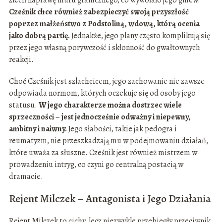
zlecił naprawę muru granicznego, co wywołało jego gniew.
Cześnik chce również zabezpieczyć swoją przyszłość
poprzez małżeństwo z Podstoliną, wdową, którą ocenia
jako dobrą partię.
Jednakże, jego plany często komplikują się
przez jego własną porywczość i skłonność do gwałtownych
reakcji.
Choć Cześnik jest szlachcicem, jego zachowanie nie zawsze
odpowiada normom, których oczekuje się od osoby jego
statusu.
W jego charakterze można dostrzec wiele
sprzeczności – jest jednocześnie odważny i niepewny,
ambitny i naiwny.
Jego słabości, takie jak pedogra i
reumatyzm, nie przeszkadzają mu w podejmowaniu działań,
które uważa za słuszne. Cześnik jest również mistrzem w
prowadzeniu intryg, co czyni go centralną postacią w
dramacie.
Rejent Milczek – Antagonista i Jego Działania
Rejent Milczek to cichy, lecz niezwykle przebiegły przeciwnik