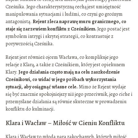
Cześnika. Jego charakterystyczną cechą jest umiejętność
manipulowania sytuacjami i ludźmi, co czyni go groźnym
antagonistą.
Rejent zleca naprawę muru granicznego, co
staje się zarzewiem konfliktu z Cześnikiem.
Jego postać jest
symbolem intrygi i skrytej strategii, co kontrastuje z
porywczością Cześnika.
Rejent jest również ojcem Wacława, co komplikuje jego
relacje z Klarą, a także z Cześnikiem, który jest opiekunem
Klary.
Jego działania często mają na celu zaszkodzenie
Cześnikowi, co widać w jego próbach wykorzystania
sytuacji, aby osiągnąć własne cele.
Mimo że Rejent wydaje
się być znacznie spokojniejszy niż jego przeciwnik, jego ciche i
przemyślane działania są równie skuteczne w prowadzeniu
konfliktu do kulminacji.
Klara i Wacław – Miłość w Cieniu Konfliktu
Klara i Wacław to młoda para zakochanych, których miłość