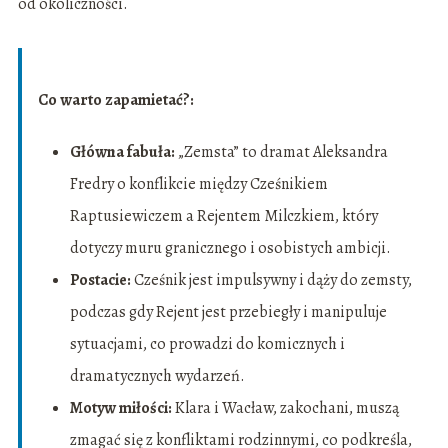
od okoliczności.
Co warto zapamietać?:
Główna fabuła:
„Zemsta” to dramat Aleksandra
Fredry o konflikcie między Cześnikiem
Raptusiewiczem a Rejentem Milczkiem, który
dotyczy muru granicznego i osobistych ambicji.
Postacie:
Cześnik jest impulsywny i dąży do zemsty,
podczas gdy Rejent jest przebiegły i manipuluje
sytuacjami, co prowadzi do komicznych i
dramatycznych wydarzeń.
Motyw miłości:
Klara i Wacław, zakochani, muszą
zmagać się z konfliktami rodzinnymi, co podkreśla,