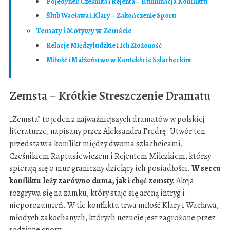
Pojedynek Cześnika i Rejenta – Kulminacja Konfliktu
Ślub Wacława i Klary – Zakończenie Sporu
Tematy i Motywy w Zemście
Relacje Międzyludzkie i Ich Złożoność
Miłość i Małżeństwo w Kontekście Szlacheckim
Zemsta – Krótkie Streszczenie Dramatu
„Zemsta” to jeden z najważniejszych dramatów w polskiej
literaturze, napisany przez Aleksandra Fredrę. Utwór ten
przedstawia konflikt między dwoma szlachcicami,
Cześnikiem Raptusiewiczem i Rejentem Milczkiem, którzy
spierają się o mur graniczny dzielący ich posiadłości.
W sercu
konfliktu leży zarówno duma, jak i chęć zemsty.
Akcja
rozgrywa się na zamku, który staje się areną intryg i
nieporozumień. W tle konfliktu trwa miłość Klary i Wacława,
młodych zakochanych, których uczucie jest zagrożone przez