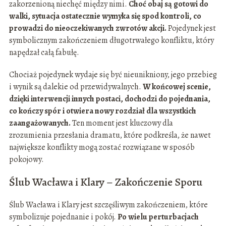
zakorzenioną niechęć między nimi.
Choć obaj są gotowi do
walki, sytuacja ostatecznie wymyka się spod kontroli, co
prowadzi do nieoczekiwanych zwrotów akcji.
Pojedynek jest
symbolicznym zakończeniem długotrwałego konfliktu, który
napędzał całą fabułę.
Chociaż pojedynek wydaje się być nieunikniony, jego przebieg
i wynik są dalekie od przewidywalnych.
W końcowej scenie,
dzięki interwencji innych postaci, dochodzi do pojednania,
co kończy spór i otwiera nowy rozdział dla wszystkich
zaangażowanych.
Ten moment jest kluczowy dla
zrozumienia przesłania dramatu, które podkreśla, że nawet
największe konflikty mogą zostać rozwiązane w sposób
pokojowy.
Ślub Wacława i Klary – Zakończenie Sporu
Ślub Wacława i Klary jest szczęśliwym zakończeniem, które
symbolizuje pojednanie i pokój.
Po wielu perturbacjach