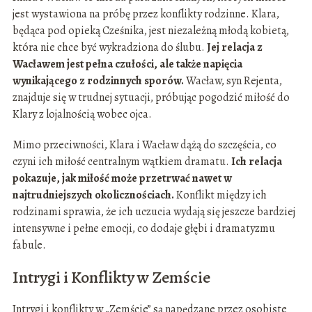
jest wystawiona na próbę przez konflikty rodzinne. Klara,
będąca pod opieką Cześnika, jest niezależną młodą kobietą,
która nie chce być wykradziona do ślubu.
Jej relacja z
Wacławem jest pełna czułości, ale także napięcia
wynikającego z rodzinnych sporów.
Wacław, syn Rejenta,
znajduje się w trudnej sytuacji, próbując pogodzić miłość do
Klary z lojalnością wobec ojca.
Mimo przeciwności, Klara i Wacław dążą do szczęścia, co
czyni ich miłość centralnym wątkiem dramatu.
Ich relacja
pokazuje, jak miłość może przetrwać nawet w
najtrudniejszych okolicznościach.
Konflikt między ich
rodzinami sprawia, że ich uczucia wydają się jeszcze bardziej
intensywne i pełne emocji, co dodaje głębi i dramatyzmu
fabule.
Intrygi i Konflikty w Zemście
Intrygi i konflikty w „Zemście” są napędzane przez osobiste