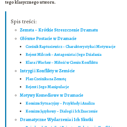
tego klasycznego utworu.
Spis treści:
Zemsta – Krótkie Streszczenie Dramatu
Główne Postacie w Dramacie
Cześnik Raptusiewicz – Charakterystyka i Motywacje
Rejent Milczek – Antagonista i Jego Działania
Klara i Wacław – Miłość w Cieniu Konfliktu
Intrygi i Konflikty w Zemście
Plan Cześnika na Zemstę
Rejent i Jego Manipulacje
Motywy Komediowe w Dramacie
Komizm Sytuacyjny – Przykłady i Analiza
Komizm Językowy – Dialogi i Ich Znaczenie
Dramatyczne Wydarzenia i Ich Skutki