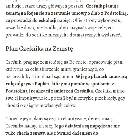
ambicje i stare urazy głównych postaci.
Cześnik planuje
zemstę na Rejencie za zerwanie umowy o ślub z Podstoliną,
co prowadzi do eskalacji napięć.
Obie strony wykorzystują
wszelkie dostępne środki, aby osiągnąć swoje cele, co
prowadzi do serii komicznych i dramatycznych wydarzeń.
Plan Cześnika na Zemstę
Cześnik, pragnąc zemścić się na Rejencie, opracowuje plan,
który ma na celu zburzenie muru granicznego, co
oznaczałoby triumf nad sąsiadem.
W jego planach znaczącą
rolę odgrywa Papkin, który ma pomóc w spotkaniu z
Podstoliną i realizacji zamierzeń Cześnika.
Cześnik, mimo
swojej impulsywności, potrafi być niezwykle przebiegły, gdy
chodzi o osiąganie własnych celów.
Chociaż jego plany są często chaotyczne, determinacja
Cześnika nadaje im siłę.
Jego działania są napędzane nie
tylko chęcią zemsty, ale również dążeniem do