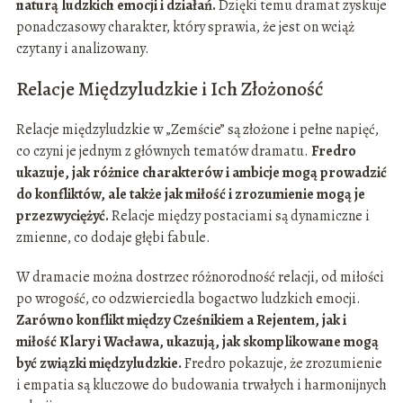
naturą ludzkich emocji i działań.
Dzięki temu dramat zyskuje
ponadczasowy charakter, który sprawia, że jest on wciąż
czytany i analizowany.
Relacje Międzyludzkie i Ich Złożoność
Relacje międzyludzkie w „Zemście” są złożone i pełne napięć,
co czyni je jednym z głównych tematów dramatu.
Fredro
ukazuje, jak różnice charakterów i ambicje mogą prowadzić
do konfliktów, ale także jak miłość i zrozumienie mogą je
przezwyciężyć.
Relacje między postaciami są dynamiczne i
zmienne, co dodaje głębi fabule.
W dramacie można dostrzec różnorodność relacji, od miłości
po wrogość, co odzwierciedla bogactwo ludzkich emocji.
Zarówno konflikt między Cześnikiem a Rejentem, jak i
miłość Klary i Wacława, ukazują, jak skomplikowane mogą
być związki międzyludzkie.
Fredro pokazuje, że zrozumienie
i empatia są kluczowe do budowania trwałych i harmonijnych