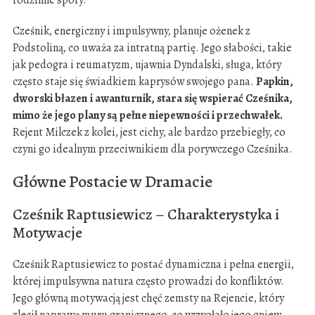
rodzinne spory.
Cześnik, energiczny i impulsywny, planuje ożenek z
Podstoliną, co uważa za intratną partię. Jego słabości, takie
jak pedogra i reumatyzm, ujawnia Dyndalski, sługa, który
często staje się świadkiem kaprysów swojego pana.
Papkin,
dworski błazen i awanturnik, stara się wspierać Cześnika,
mimo że jego plany są pełne niepewności i przechwałek.
Rejent Milczek z kolei, jest cichy, ale bardzo przebiegły, co
czyni go idealnym przeciwnikiem dla porywczego Cześnika.
Główne Postacie w Dramacie
Cześnik Raptusiewicz – Charakterystyka i
Motywacje
Cześnik Raptusiewicz to postać dynamiczna i pełna energii,
której impulsywna natura często prowadzi do konfliktów.
Jego główną motywacją jest chęć zemsty na Rejencie, który