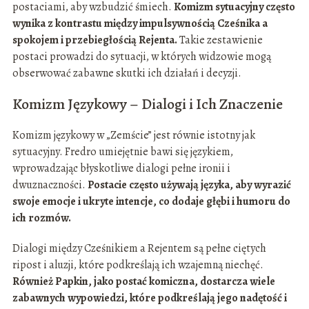
postaciami, aby wzbudzić śmiech.
Komizm sytuacyjny często
wynika z kontrastu między impulsywnością Cześnika a
spokojem i przebiegłością Rejenta.
Takie zestawienie
postaci prowadzi do sytuacji, w których widzowie mogą
obserwować zabawne skutki ich działań i decyzji.
Komizm Językowy – Dialogi i Ich Znaczenie
Komizm językowy w „Zemście” jest równie istotny jak
sytuacyjny. Fredro umiejętnie bawi się językiem,
wprowadzając błyskotliwe dialogi pełne ironii i
dwuznaczności.
Postacie często używają języka, aby wyrazić
swoje emocje i ukryte intencje, co dodaje głębi i humoru do
ich rozmów.
Dialogi między Cześnikiem a Rejentem są pełne ciętych
ripost i aluzji, które podkreślają ich wzajemną niechęć.
Również Papkin, jako postać komiczna, dostarcza wiele
zabawnych wypowiedzi, które podkreślają jego nadętość i