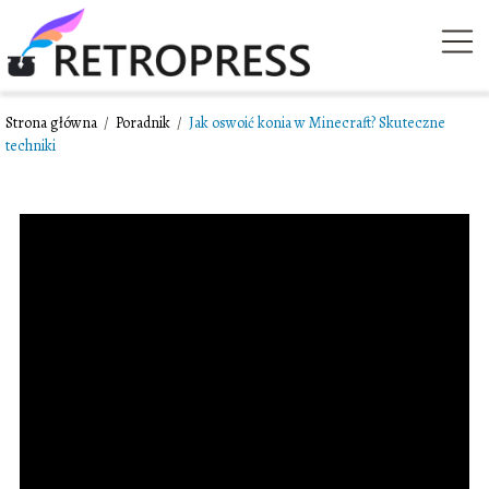
Strona główna
/
Poradnik
/
Jak oswoić konia w Minecraft? Skuteczne
techniki