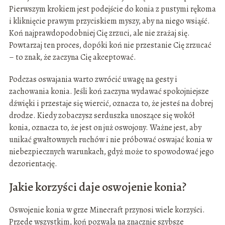
Pierwszym krokiem jest podejście do konia z pustymi rękoma
i kliknięcie prawym przyciskiem myszy, aby na niego wsiąść.
Koń najprawdopodobniej Cię zrzuci, ale nie zrażaj się.
Powtarzaj ten proces, dopóki koń nie przestanie Cię zrzucać
– to znak, że zaczyna Cię akceptować.
Podczas oswajania warto zwrócić uwagę na gesty i
zachowania konia. Jeśli koń zaczyna wydawać spokojniejsze
dźwięki i przestaje się wiercić, oznacza to, że jesteś na dobrej
drodze. Kiedy zobaczysz serduszka unoszące się wokół
konia, oznacza to, że jest on już oswojony. Ważne jest, aby
unikać gwałtownych ruchów i nie próbować oswajać konia w
niebezpiecznych warunkach, gdyż może to spowodować jego
dezorientację.
Jakie korzyści daje oswojenie konia?
Oswojenie konia w grze Minecraft przynosi wiele korzyści.
Przede wszystkim, koń pozwala na znacznie szybsze