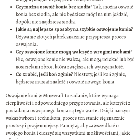
Czy można oswoić konia bez siodła?
Tak, można oswoić
konia bez siodła, ale nie będziesz mógł na nim jeździć,
dopóki nie znajdziesz siodła.
Jakie są najlepsze sposoby na szybkie oswojenie konia?
Używanie złotych jabłek znacznie przyspiesza proces
oswajania.
Czy oswojone konie mogą walczyć z wrogimi mobami?
Nie, oswojone konie nie walczą, ale mogą uciekać lub być
nosicielami zbroi, która zwiększa ich wytrzymałość.
Co zrobić, jeśli koń zginie?
Niestety, jeśli koń zginie,
będziesz musiał znaleźć i oswoić nowego konia.
Oswajanie koni w Minecraft to zadanie, które wymaga
cierpliwości i odpowiedniego przygotowania, ale korzyści z
posiadania oswojonego konia są tego warte. Dzięki naszym
wskazówkom i technikom, proces ten stanie się znacznie
prostszy i przyjemniejszy. Pamiętaj, aby zawsze dbać o
swojego konia i cieszyć się wszystkimi możliwościami, jakie