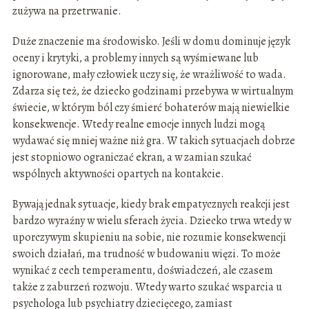
zużywa na przetrwanie.
Duże znaczenie ma środowisko. Jeśli w domu dominuje język
oceny i krytyki, a problemy innych są wyśmiewane lub
ignorowane, mały człowiek uczy się, że wrażliwość to wada.
Zdarza się też, że dziecko godzinami przebywa w wirtualnym
świecie, w którym ból czy śmierć bohaterów mają niewielkie
konsekwencje. Wtedy realne emocje innych ludzi mogą
wydawać się mniej ważne niż gra. W takich sytuacjach dobrze
jest stopniowo ograniczać ekran, a w zamian szukać
wspólnych aktywności opartych na kontakcie.
Bywają jednak sytuacje, kiedy brak empatycznych reakcji jest
bardzo wyraźny w wielu sferach życia. Dziecko trwa wtedy w
uporczywym skupieniu na sobie, nie rozumie konsekwencji
swoich działań, ma trudność w budowaniu więzi. To może
wynikać z cech temperamentu, doświadczeń, ale czasem
także z zaburzeń rozwoju. Wtedy warto szukać wsparcia u
psychologa lub psychiatry dziecięcego, zamiast