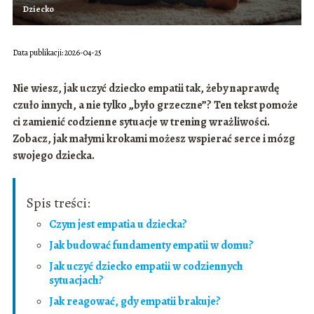
Dziecko
Data publikacji: 2026-04-25
Nie wiesz,
jak uczyć dziecko empatii
tak, żeby naprawdę
czuło innych, a nie tylko „było grzeczne”? Ten tekst pomoże
ci zamienić codzienne sytuacje w trening wrażliwości.
Zobacz, jak małymi krokami możesz wspierać serce i mózg
swojego dziecka.
Spis treści:
Czym jest empatia u dziecka?
Jak budować fundamenty empatii w domu?
Jak uczyć dziecko empatii w codziennych
sytuacjach?
Jak reagować, gdy empatii brakuje?