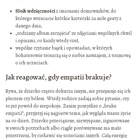
Słoik wdzięczności
z imionami domowników, do
którego wrzucacie krótkie karteczki za miłe gesty z
danego dnia,
„rodzinny album szczęścia” ze zdjęciami wspólnych chwil
i opisami, co każdy wtedy czuł,
wspólne czytanie bajek i opowiadań, w których
bohaterowie troszczą się o siebie nawzajem, z rozmową
o ich uczuciach.
Jak reagować, gdy empatii brakuje?
Bywa, że dziecko często dokucza innym, nie przejmuje się ich
płaczem czy bólem. Wtedy rodzice zadają sobie pytanie, czy
to już powód do niepokoju. Zanim pomyślisz o „braku
empatii”, przyjrzyj się najpierw temu, jak wygląda wasze życie
na co dzień. Dziecko przeciążone, niewyspane, zignorowane
w swoich potrzebach albo ciągle porównywane ma mało
przestrzeni, by ciekawić się uczuciami innych. Całą energię