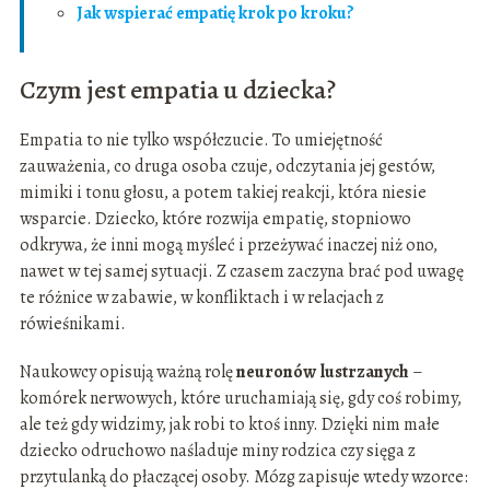
Jak wspierać empatię krok po kroku?
Czym jest empatia u dziecka?
Empatia to nie tylko współczucie. To umiejętność
zauważenia, co druga osoba czuje, odczytania jej gestów,
mimiki i tonu głosu, a potem takiej reakcji, która niesie
wsparcie. Dziecko, które rozwija empatię, stopniowo
odkrywa, że inni mogą myśleć i przeżywać inaczej niż ono,
nawet w tej samej sytuacji. Z czasem zaczyna brać pod uwagę
te różnice w zabawie, w konfliktach i w relacjach z
rówieśnikami.
Naukowcy opisują ważną rolę
neuronów lustrzanych
–
komórek nerwowych, które uruchamiają się, gdy coś robimy,
ale też gdy widzimy, jak robi to ktoś inny. Dzięki nim małe
dziecko odruchowo naśladuje miny rodzica czy sięga z
przytulanką do płaczącej osoby. Mózg zapisuje wtedy wzorce: