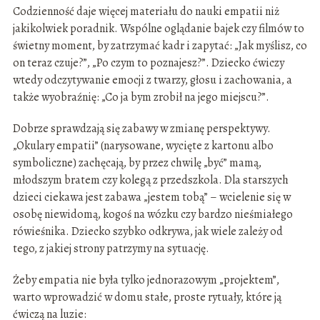
Codzienność daje więcej materiału do nauki empatii niż
jakikolwiek poradnik. Wspólne oglądanie bajek czy filmów to
świetny moment, by zatrzymać kadr i zapytać: „Jak myślisz, co
on teraz czuje?”, „Po czym to poznajesz?”. Dziecko ćwiczy
wtedy odczytywanie emocji z twarzy, głosu i zachowania, a
także wyobraźnię: „Co ja bym zrobił na jego miejscu?”.
Dobrze sprawdzają się zabawy w zmianę perspektywy.
„Okulary empatii” (narysowane, wycięte z kartonu albo
symboliczne) zachęcają, by przez chwilę „być” mamą,
młodszym bratem czy kolegą z przedszkola. Dla starszych
dzieci ciekawa jest zabawa „jestem tobą” – wcielenie się w
osobę niewidomą, kogoś na wózku czy bardzo nieśmiałego
rówieśnika. Dziecko szybko odkrywa, jak wiele zależy od
tego, z jakiej strony patrzymy na sytuację.
Żeby empatia nie była tylko jednorazowym „projektem”,
warto wprowadzić w domu stałe, proste rytuały, które ją
ćwiczą na luzie: