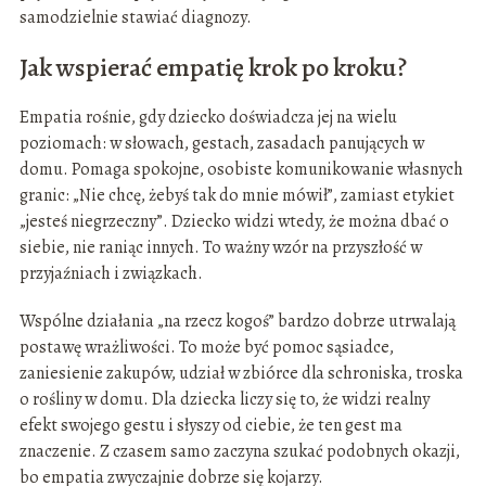
samodzielnie stawiać diagnozy.
Jak wspierać empatię krok po kroku?
Empatia rośnie, gdy dziecko doświadcza jej na wielu
poziomach: w słowach, gestach, zasadach panujących w
domu. Pomaga spokojne, osobiste komunikowanie własnych
granic: „Nie chcę, żebyś tak do mnie mówił”, zamiast etykiet
„jesteś niegrzeczny”. Dziecko widzi wtedy, że można dbać o
siebie, nie raniąc innych. To ważny wzór na przyszłość w
przyjaźniach i związkach.
Wspólne działania „na rzecz kogoś” bardzo dobrze utrwalają
postawę wrażliwości. To może być pomoc sąsiadce,
zaniesienie zakupów, udział w zbiórce dla schroniska, troska
o rośliny w domu. Dla dziecka liczy się to, że widzi realny
efekt swojego gestu i słyszy od ciebie, że ten gest ma
znaczenie. Z czasem samo zaczyna szukać podobnych okazji,
bo empatia zwyczajnie dobrze się kojarzy.