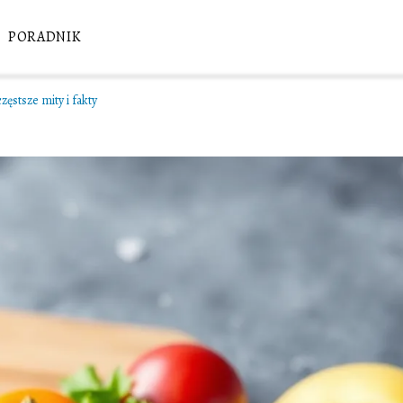
PORADNIK
zęstsze mity i fakty