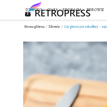
DZIECKO
CIĄŻA
EDUKACJA
ZDROWIE
Strona główna
/
Zdrowie
/
Czy gluten jest szkodliwy – najc