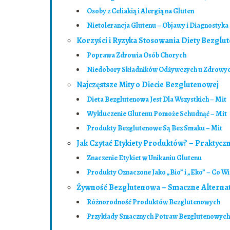
Osoby z Celiakią i Alergią na Gluten
Nietolerancja Glutenu – Objawy i Diagnostyka
Korzyści i Ryzyka Stosowania Diety Bezglu
Poprawa Zdrowia Osób Chorych
Niedobory Składników Odżywczych u Zdrowy
Najczęstsze Mity o Diecie Bezglutenowej
Dieta Bezglutenowa Jest Dla Wszystkich – Mit
Wykluczenie Glutenu Pomoże Schudnąć – Mit
Produkty Bezglutenowe Są Bez Smaku – Mit
Jak Czytać Etykiety Produktów? – Praktyc
Znaczenie Etykiet w Unikaniu Glutenu
Produkty Oznaczone Jako „Bio” i „Eko” – Co Wi
Żywność Bezglutenowa – Smaczne Alterna
Różnorodność Produktów Bezglutenowych
Przykłady Smacznych Potraw Bezglutenowych