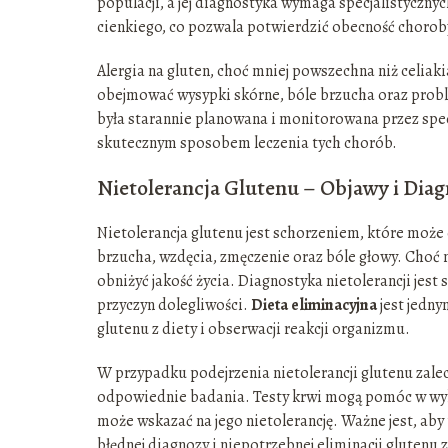
populacji, a jej diagnostyka wymaga specjalistyczny
cienkiego, co pozwala potwierdzić obecność chorob
Alergia na gluten, choć mniej powszechna niż celiak
obejmować wysypki skórne, bóle brzucha oraz prob
była starannie planowana i monitorowana przez specj
skutecznym sposobem leczenia tych chorób.
Nietolerancja Glutenu – Objawy i Dia
Nietolerancja glutenu jest schorzeniem, które może
brzucha, wzdęcia, zmęczenie oraz bóle głowy. Choć n
obniżyć jakość życia. Diagnostyka nietolerancji jes
przyczyn dolegliwości.
Dieta eliminacyjna
jest jedn
glutenu z diety i obserwacji reakcji organizmu.
W przypadku podejrzenia nietolerancji glutenu zalec
odpowiednie badania. Testy krwi mogą pomóc w wyk
może wskazać na jego nietolerancję. Ważne jest, ab
błędnej diagnozy i niepotrzebnej eliminacji gluten