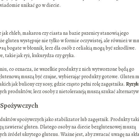
wiadomie unikać go w diecie.
jak chleb, makaron czy ciasta na bazie pszenicy stanowią jego
e gluten występuje nie tylko w formie oczywistej, ale również w mn
y
są bogate w błonnik, lecz dla osób z celiakią mogą być szkodliwe.
 takie jak ryż, kukurydza czy gryka.
ieniu, co oznacza, że wszelkie produkty z nich wytworzone będą go
glutenową muszą być czujne, wybierając produkty gotowe. Gluten 
ich jak buliony czy sosy, gdzie często pełni rolę zagęstnika.
Ryzyk
ych produktów, lecz osoby z nietolerancją muszą szukać alternatyw
 Spożywczych
uktów spożywczych jako stabilizator lub zagęstnik. Produkty taki
gą zawierać gluten. Dlatego osoby na diecie bezglutenowej muszą
ych źródeł ukrytego glutenu. Ważne jest, aby zwracać uwagę na skł