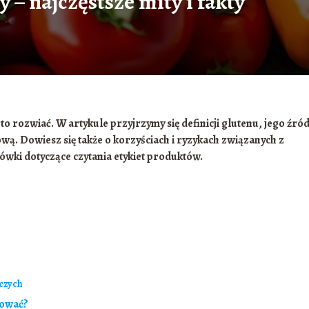
y – najczęstsze mity i fakty
to rozwiać. W artykule przyjrzymy się definicji glutenu, jego źr
wą. Dowiesz się także o korzyściach i ryzykach związanych z
ówki dotyczące czytania etykiet produktów.
czych
sować?