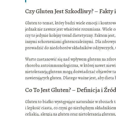
Czy Gluten Jest Szkodliwy? – Fakty 
Gluten to temat, który budzi wiele emocji i kontrow
jednak nie zawsze jest właściwie rozumiana. Wiele os
czy to jedynie kolejny trend dietetyczny. Faktem jest,
innymi schorzeniami glutenozależnymi. Dla zdrowych
prowadzić do niedoborów składników odżywczych, ta
Warto zastanowić się nad wpływem glutenu na zdrowi
choroba autoimmunologiczna, w której nawet niewie
nietolerancją glutenu mogą doświadczać objawów ta
zawierających gluten. Dlatego ważne jest, aby dieta
Co To Jest Gluten? – Definicja i Źró
Gluten to białko występujące naturalnie w zbożach ta
i lepkość ciasta, co czyni go niezbędnym składnikiem
celiakią, alergią na gluten oraz nietolerancją glut