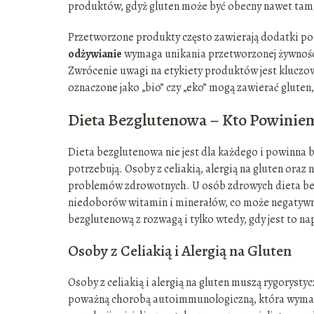
produktów, gdyż gluten może być obecny nawet tam,
Przetworzone produkty często zawierają dodatki p
odżywianie
wymaga unikania przetworzonej żywności,
Zwrócenie uwagi na etykiety produktów jest kluczo
oznaczone jako „bio” czy „eko” mogą zawierać gluten,
Dieta Bezglutenowa – Kto Powinien
Dieta bezglutenowa nie jest dla każdego i powinna 
potrzebują. Osoby z celiakią, alergią na gluten oraz
problemów zdrowotnych. U osób zdrowych dieta bez
niedoborów witamin i minerałów, co może negatywni
bezglutenową z rozwagą i tylko wtedy, gdy jest to n
Osoby z Celiakią i Alergią na Gluten
Osoby z celiakią i alergią na gluten muszą rygorysty
poważną chorobą autoimmunologiczną, która wymaga 