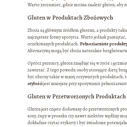
Warto zrozumieć, gdzie można znaleźć gluten, aby ś
Gluten w Produktach Zbożowych
Zboża są głównym źródłem glutenu, a produkty takie 
najczęstsze formy spożycia. Warto jednak pamiętać, ż
oczekiwanych produktach.
Pełnoziarniste produkt
Alternatywą mogą być zboża naturalnie bezglutenowe,
Oprócz pszenicy, gluten znajduje się w życie i jęczm
zawierać. Z tego powodu osoby stosujące dietę bez
być obecny także w mniej oczywistych produktach, tak
otyłości
jest mniejsze przy spożywaniu pełnoziarnist
Gluten w Przetworzonych Produktach
Gluten jest często dodawany do przetworzonych prod
sosy, zupy w proszku czy nawet niektóre wędliny mo
dokładnie czytać etykiety i być świadome potencjaln