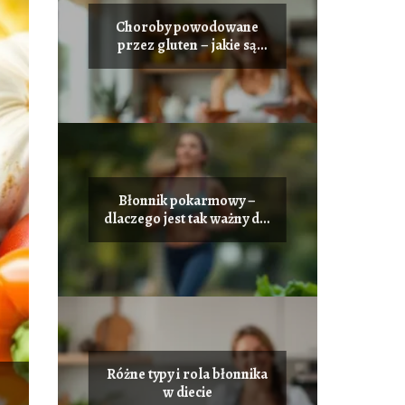
Choroby powodowane
przez gluten – jakie są
objawy i jak je leczyć
Błonnik pokarmowy –
dlaczego jest tak ważny dla
naszego zdrowia
Różne typy i rola błonnika
w diecie