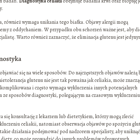
ch badań.
Diagnostyka celiakii
obejmuje badania krwi oraz biopsję j
y.
ia, również wymaga unikania tego białka. Objawy alergii mogą
lemy z oddychaniem. W przypadku obu schorzeń ważne jest, aby di
alistę. Warto również zaznaczyć, że eliminacja glutenu jest jedyn
gnostyka
 objawiać się na wiele sposobów. Do najczęstszych objawów należą 
ietolerancja glutenu nie jest tak poważna jak celiakia, może znacz
t skomplikowana i często wymaga wykluczenia innych potencjalnych
ym ze sposobów diagnostyki, polegającym na czasowym wykluczeniu
a się konsultację z lekarzem lub dietetykiem, którzy mogą zlecić
luczeniu celiakii, natomiast obserwacja objawów po spożyciu glu
y takie działania podejmować pod nadzorem specjalisty, aby uniknąć
u z diety, co może prowadzić do innych problemów zdrowotnych.