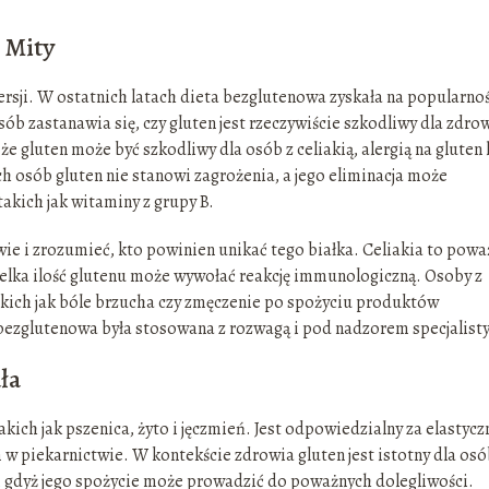
i Mity
ersji. W ostatnich latach dieta bezglutenowa zyskała na popularnoś
ób zastanawia się, czy gluten jest rzeczywiście szkodliwy dla zdrow
 że gluten może być szkodliwy dla osób z celiakią, alergią na gluten 
 osób gluten nie stanowi zagrożenia, a jego eliminacja może
kich jak witaminy z grupy B.
e i zrozumieć, kto powinien unikać tego białka. Celiakia to powa
lka ilość glutenu może wywołać reakcję immunologiczną. Osoby z
kich jak bóle brzucha czy zmęczenie po spożyciu produktów
 bezglutenowa była stosowana z rozwagą i pod nadzorem specjalisty
dła
kich jak pszenica, żyto i jęczmień. Jest odpowiedzialny za elastycz
 w piekarnictwie. W kontekście zdrowia gluten jest istotny dla osó
enu, gdyż jego spożycie może prowadzić do poważnych dolegliwości.