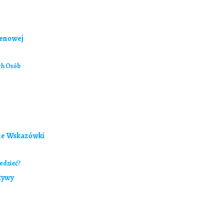
tenowej
ch Osób
zne Wskazówki
edzieć?
tywy