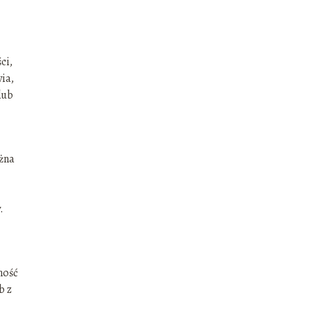
ci,
ia,
lub
żna
.
ność
b z