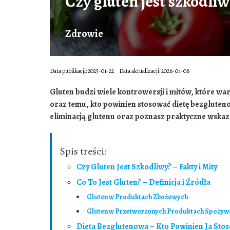
Czy gluten jest szkodliw
Zdrowie
Data publikacji: 2025-01-22
Data aktualizacji: 2026-04-08
Gluten budzi wiele kontrowersji i mitów, które war
oraz temu, kto powinien stosować dietę bezgluteno
eliminacją glutenu oraz poznasz praktyczne wskaz
Spis treści:
Czy Gluten Jest Szkodliwy? – Fakty i Mity
Co To Jest Gluten? – Definicja i Źródła
Gluten w Produktach Zbożowych
Gluten w Przetworzonych Produktach Spożyw
Dieta Bezglutenowa – Kto Powinien Ja Sto