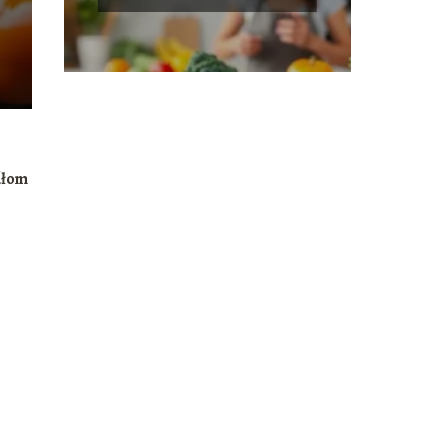
ódłom