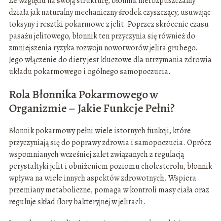
Ze względu na swoją strukturę, błonnik nierozpuszczalny
działa jak naturalny mechaniczny środek czyszczący, usuwając
toksyny i resztki pokarmowe z jelit. Poprzez skrócenie czasu
pasażu jelitowego, błonnik ten przyczynia się również do
zmniejszenia ryzyka rozwoju nowotworów jelita grubego.
Jego włączenie do diety jest kluczowe dla utrzymania zdrowia
układu pokarmowego i ogólnego samopoczucia.
Rola Błonnika Pokarmowego w
Organizmie – Jakie Funkcje Pełni?
Błonnik pokarmowy pełni wiele istotnych funkcji, które
przyczyniają się do poprawy zdrowia i samopoczucia. Oprócz
wspomnianych wcześniej zalet związanych z regulacją
perystaltyki jelit i obniżeniem poziomu cholesterolu, błonnik
wpływa na wiele innych aspektów zdrowotnych. Wspiera
przemiany metaboliczne, pomaga w kontroli masy ciała oraz
reguluje skład flory bakteryjnej w jelitach.