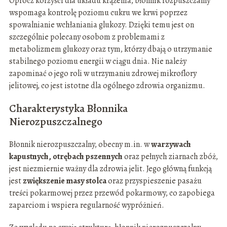
Oprócz korzyści dla układu krążenia, błonnik rozpuszczalny
wspomaga kontrolę poziomu cukru we krwi poprzez
spowalnianie wchłaniania glukozy. Dzięki temu jest on
szczególnie polecany osobom z problemami z
metabolizmem glukozy oraz tym, którzy dbają o utrzymanie
stabilnego poziomu energii w ciągu dnia. Nie należy
zapominać o jego roli w utrzymaniu zdrowej mikroflory
jelitowej, co jest istotne dla ogólnego zdrowia organizmu.
Charakterystyka Błonnika
Nierozpuszczalnego
Błonnik nierozpuszczalny, obecny m.in. w
warzywach
kapustnych, otrębach pszennych
oraz pełnych ziarnach zbóż,
jest niezmiernie ważny dla zdrowia jelit. Jego główną funkcją
jest
zwiększenie masy stolca
oraz przyspieszenie pasażu
treści pokarmowej przez przewód pokarmowy, co zapobiega
zaparciom i wspiera regularność wypróżnień.