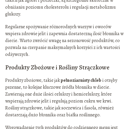
takich jak agrest i porzeczki, są szczególnie skuteczne w
obniżaniu poziomu cholesterolu i regulacji metabolizmu
glukozy.
Regularne spożywanie różnorodnych warzyw i owoców
wspiera zdrowie jelit i zapewnia dostateczną ilość błonnika w
diecie. Warto zwrócić uwagę na sezonowość produktów, co
pozwala na czerpanie maksymalnych korzyści z ich wartości
odżywczych.
Produkty Zbożowe i Rośliny Strączkowe
Produkty zbożowe, takie jak
pełnoziarnisty chleb
i otręby
pszenne, to kolejne kluczowe źródła błonnika w diecie.
Zawierają one duże ilości celulozy i hemicelulozy, które
wspierają zdrowie jelit i regulują poziom cukru we krwi.
Rośliny strączkowe, takie jak soczewica i fasola, również
dostarczają dużo błonnika oraz białka roślinnego.
Wprowadzenie tych produktów do codziennego menu jest