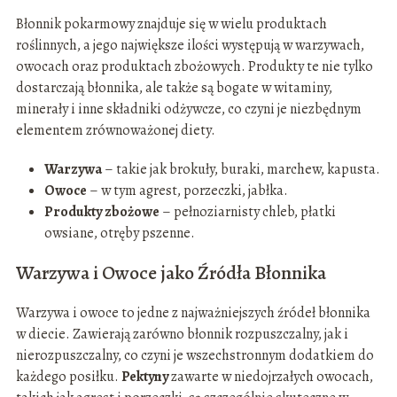
Błonnik pokarmowy znajduje się w wielu produktach
roślinnych, a jego największe ilości występują w warzywach,
owocach oraz produktach zbożowych. Produkty te nie tylko
dostarczają błonnika, ale także są bogate w witaminy,
minerały i inne składniki odżywcze, co czyni je niezbędnym
elementem zrównoważonej diety.
Warzywa
– takie jak brokuły, buraki, marchew, kapusta.
Owoce
– w tym agrest, porzeczki, jabłka.
Produkty zbożowe
– pełnoziarnisty chleb, płatki
owsiane, otręby pszenne.
Warzywa i Owoce jako Źródła Błonnika
Warzywa i owoce to jedne z najważniejszych źródeł błonnika
w diecie. Zawierają zarówno błonnik rozpuszczalny, jak i
nierozpuszczalny, co czyni je wszechstronnym dodatkiem do
każdego posiłku.
Pektyny
zawarte w niedojrzałych owocach,