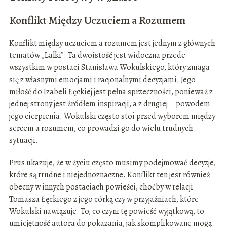
Konflikt Między Uczuciem a Rozumem
Konflikt między uczuciem a rozumem jest jednym z głównych
tematów „Lalki”. Ta dwoistość jest widoczna przede
wszystkim w postaci Stanisława Wokulskiego, który zmaga
się z własnymi emocjami i racjonalnymi decyzjami. Jego
miłość do Izabeli Łęckiej jest pełna sprzeczności, ponieważ z
jednej strony jest źródłem inspiracji, a z drugiej – powodem
jego cierpienia. Wokulski często stoi przed wyborem między
sercem a rozumem, co prowadzi go do wielu trudnych
sytuacji.
Prus ukazuje, że w życiu często musimy podejmować decyzje,
które są trudne i niejednoznaczne. Konflikt ten jest również
obecny w innych postaciach powieści, choćby w relacji
Tomasza Łęckiego z jego córką czy w przyjaźniach, które
Wokulski nawiązuje. To, co czyni tę powieść wyjątkową, to
umiejętność autora do pokazania, jak skomplikowane mogą