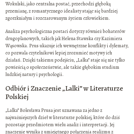
Wokulski, jako centralna postać, przechodzi głęboką
przemianę, z romantycznego idealisty stając się bardziej
zgorzkniałym i rozczarowanym życiem człowiekiem.
Analiza psychologiczna postaci dotyczy również bohaterów
drugoplanowych, takich jak Helena Stawska czy Kazimiera
Wąsowska. Prus ukazuje ich wewnętrzne konflikty i dylematy,
co pozwala czytelnikowi lepiej zrozumieć motywy ich
działań. Dzięki takiemu podejściu, „Lalka” staje się nie tylko
powieścią o społeczeństwie, ale także głębokim studium
ludzkiej natury i psychologii.
Odbiór i Znaczenie „Lalki” w Literaturze
Polskiej
„Lalka” Bolesława Prusa jest uznawana za jedno z
najważniejszych dzieł w literaturze polskiej, które do dziś
pozostaje przedmiotem wielu analiz i interpretacji. Jej
znaczenie wynika z umiejętnego połączenia realizmu z