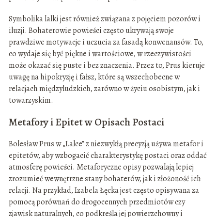
Symbolika lalki jest również związana z pojęciem pozorów i
iluzji. Bohaterowie powieści często ukrywają swoje
prawdziwe motywacje i uczucia za fasadą konwenansów. To,
co wydaje się być piękne i wartościowe, w rzeczywistości
może okazać się puste i bez znaczenia. Przez to, Prus kieruje
uwagę na hipokryzję i fałsz, które są wszechobecne w
relacjach międzyludzkich, zarówno w życiu osobistym, jak i
towarzyskim.
Metafory i Epitet w Opisach Postaci
Bolesław Prus w „Lalce” z niezwykłą precyzją używa metafor i
epitetów, aby wzbogacić charakterystykę postaci oraz oddać
atmosferę powieści. Metaforyczne opisy pozwalają lepiej
zrozumieć wewnętrzne stany bohaterów, jak i złożoność ich
relacji. Na przykład, Izabela Łęcka jest często opisywana za
pomocą porównań do drogocennych przedmiotów czy
zjawisk naturalnych, co podkreśla jej powierzchowny i