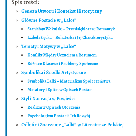
Spis treści:
Geneza Utworu i Kontekst Historyczny
Główne Postacie w „Lalce”
Stanisław Wokulski – Przedsiębiorca i Romantyk
Izabela Łęcka – Bohaterka i Jej Charakterystyka
Tematy i Motywy w „Lalce”
Konflikt Między Uczuciem a Rozumem
Różnice Klasowe i Problemy Społeczne
Symbolika i Środki Artystyczne
Symbolika Lalki – Materializm Społeczeństwa
Metafory i Epitet w Opisach Postaci
Styl i Narracja w Powieści
Realizm w Opisach Otoczenia
Psychologizm Postaci i Ich Rozwój
Odbiór i Znaczenie „Lalki” w Literaturze Polskiej