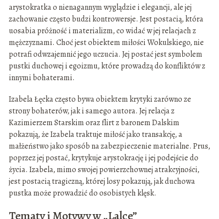
arystokratka o nienagannym wyglądzie i elegancji, ale jej
zachowanie często budzi kontrowersje. Jest postacią, która
uosabia próżność i materializm, co widać w jej relacjach z
mężczyznami. Choć jest obiektem miłości Wokulskiego, nie
potrafi odwzajemnić jego uczucia. Jej postać jest symbolem
pustki duchowej i egoizmu, które prowadzą do konfliktów z
innymi bohaterami.
Izabela Łęcka często bywa obiektem krytyki zarówno ze
strony bohaterów, jak i samego autora. Jej relacja z
Kazimierzem Starskim oraz flirt z baronem Dalskim
pokazują, że Izabela traktuje miłość jako transakcję, a
małżeństwo jako sposób na zabezpieczenie materialne. Prus,
poprzez jej postać, krytykuje arystokrację i jej podejście do
życia. Izabela, mimo swojej powierzchownej atrakcyjności,
jest postacią tragiczną, której losy pokazują, jak duchowa
pustka może prowadzić do osobistych klęsk.
Tematy i Motywy w „Lalce”