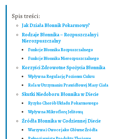
Spis treści:
Jak Działa Błonnik Pokarmowy?
Rodzaje Błonnika – Rozpuszczalny i
Nierozpuszczalny
Funkcje Błonnika Rozpuszczalnego
Funkcje Błonnika Nierozpuszczalnego
Korzyści Zdrowotne Spożycia Błonnika
Wpływ na Regulację Poziomu Cukru
Rola w Utrzymaniu Prawidłowej Masy Ciała
Skutki Niedoboru Błonnika w Diecie
Ryzyko Chorób Układu Pokarmowego
Wpływ na Mikroflorę Jelitową
Źródła Błonnika w Codziennej Diecie
Warzywa i Owoce jako Główne Źródła
Pełnoziarniste Produkty Zbożowe