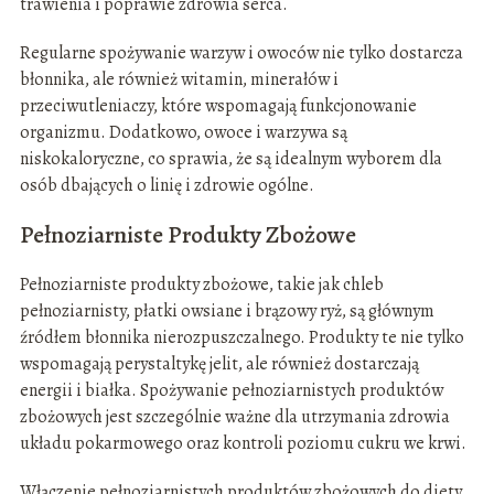
trawienia i poprawie zdrowia serca.
Regularne spożywanie warzyw i owoców nie tylko dostarcza
błonnika, ale również witamin, minerałów i
przeciwutleniaczy, które wspomagają funkcjonowanie
organizmu. Dodatkowo, owoce i warzywa są
niskokaloryczne, co sprawia, że są idealnym wyborem dla
osób dbających o linię i zdrowie ogólne.
Pełnoziarniste Produkty Zbożowe
Pełnoziarniste produkty zbożowe, takie jak chleb
pełnoziarnisty, płatki owsiane i brązowy ryż, są głównym
źródłem błonnika nierozpuszczalnego. Produkty te nie tylko
wspomagają perystaltykę jelit, ale również dostarczają
energii i białka. Spożywanie pełnoziarnistych produktów
zbożowych jest szczególnie ważne dla utrzymania zdrowia
układu pokarmowego oraz kontroli poziomu cukru we krwi.
Włączenie pełnoziarnistych produktów zbożowych do diety