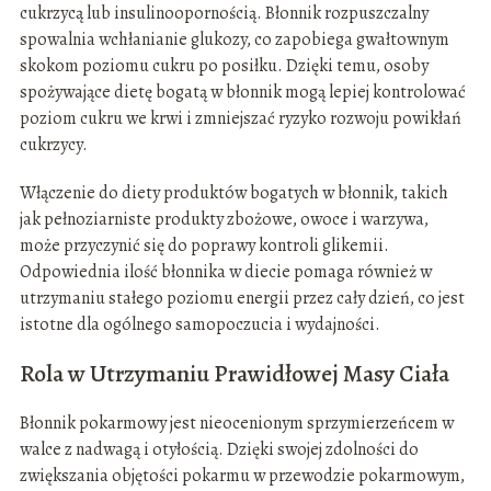
cukrzycą lub insulinoopornością. Błonnik rozpuszczalny
spowalnia wchłanianie glukozy, co zapobiega gwałtownym
skokom poziomu cukru po posiłku. Dzięki temu, osoby
spożywające dietę bogatą w błonnik mogą lepiej kontrolować
poziom cukru we krwi i zmniejszać ryzyko rozwoju powikłań
cukrzycy.
Włączenie do diety produktów bogatych w błonnik, takich
jak pełnoziarniste produkty zbożowe, owoce i warzywa,
może przyczynić się do poprawy kontroli glikemii.
Odpowiednia ilość błonnika w diecie pomaga również w
utrzymaniu stałego poziomu energii przez cały dzień, co jest
istotne dla ogólnego samopoczucia i wydajności.
Rola w Utrzymaniu Prawidłowej Masy Ciała
Błonnik pokarmowy jest nieocenionym sprzymierzeńcem w
walce z nadwagą i otyłością. Dzięki swojej zdolności do
zwiększania objętości pokarmu w przewodzie pokarmowym,