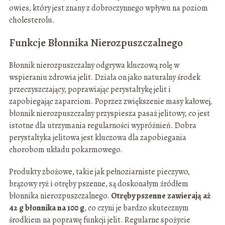
owies, który jest znany z dobroczynnego wpływu na poziom
cholesterolu.
Funkcje Błonnika Nierozpuszczalnego
Błonnik nierozpuszczalny odgrywa kluczową rolę w
wspieraniu zdrowia jelit. Działa on jako naturalny środek
przeczyszczający, poprawiając perystaltykę jelit i
zapobiegając zaparciom. Poprzez zwiększenie masy kałowej,
błonnik nierozpuszczalny przyspiesza pasaż jelitowy, co jest
istotne dla utrzymania regularności wypróżnień. Dobra
perystaltyka jelitowa jest kluczowa dla zapobiegania
chorobom układu pokarmowego.
Produkty zbożowe, takie jak pełnoziarniste pieczywo,
brązowy ryż i otręby pszenne, są doskonałym źródłem
błonnika nierozpuszczalnego.
Otręby pszenne zawierają aż
42 g błonnika na 100 g
, co czyni je bardzo skutecznym
środkiem na poprawę funkcji jelit. Regularne spożycie