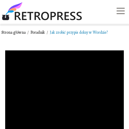
Strona główna
/
Poradnik
/
Jak zrobić przypis dolny w Wordzie?