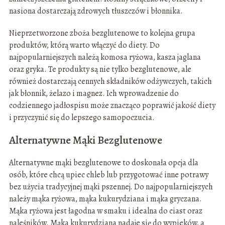
nasiona dostarczają zdrowych tłuszczów i błonnika.
Nieprzetworzone zboża bezglutenowe to kolejna grupa
produktów, którą warto włączyć do diety. Do
najpopularniejszych należą komosa ryżowa, kasza jaglana
oraz gryka. Te produkty są nie tylko bezglutenowe, ale
również dostarczają cennych składników odżywczych, takich
jak błonnik, żelazo i magnez. Ich wprowadzenie do
codziennego jadłospisu może znacząco poprawić jakość diety
i przyczynić się do lepszego samopoczucia.
Alternatywne Mąki Bezglutenowe
Alternatywne mąki bezglutenowe to doskonała opcja dla
osób, które chcą upiec chleb lub przygotować inne potrawy
bez użycia tradycyjnej mąki pszennej. Do najpopularniejszych
należy mąka ryżowa, mąka kukurydziana i mąka gryczana.
Mąka ryżowa jest łagodna w smaku i idealna do ciast oraz
naleśników. Mąka kukurydziana nadaje się do wypieków, a